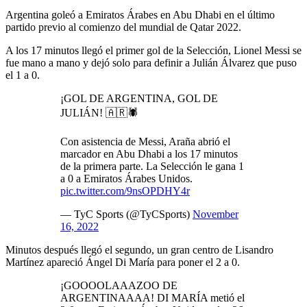
Argentina goleó a Emiratos Árabes en Abu Dhabi en el último
partido previo al comienzo del mundial de Qatar 2022.
A los 17 minutos llegó el primer gol de la Selección, Lionel Messi se
fue mano a mano y dejó solo para definir a Julián Álvarez que puso
el 1 a 0.
¡GOL DE ARGENTINA, GOL DE
JULIÁN! 🇦🇷🕷️
Con asistencia de Messi, Araña abrió el
marcador en Abu Dhabi a los 17 minutos
de la primera parte. La Selección le gana 1
a 0 a Emiratos Árabes Unidos.
pic.twitter.com/9nsOPDHY4r
— TyC Sports (@TyCSports)
November
16, 2022
Minutos después llegó el segundo, un gran centro de Lisandro
Martínez apareció Ángel Di María para poner el 2 a 0.
¡GOOOOLAAAZOO DE
ARGENTINAAAA! DI MARÍA metió el