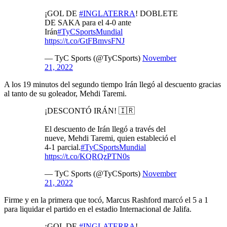
¡GOL DE
#INGLATERRA
! DOBLETE
DE SAKA para el 4-0 ante
Irán
#TyCSportsMundial
https://t.co/GtFBmvsFNJ
— TyC Sports (@TyCSports)
November
21, 2022
A los 19 minutos del segundo tiempo Irán llegó al descuento gracias
al tanto de su goleador, Mehdi Taremi.
¡DESCONTÓ IRÁN! 🇮🇷
El descuento de Irán llegó a través del
nueve, Mehdi Taremi, quien estableció el
4-1 parcial.
#TyCSportsMundial
https://t.co/KQRQzPTN0s
— TyC Sports (@TyCSports)
November
21, 2022
Firme y en la primera que tocó, Marcus Rashford marcó el 5 a 1
para liquidar el partido en el estadio Internacional de Jalifa.
¡GOL DE
#INGLATERRA
!