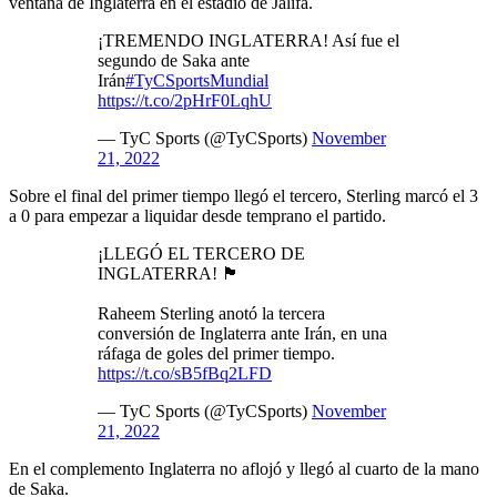
ventana de Inglaterra en el estadio de Jalifa.
¡TREMENDO INGLATERRA! Así fue el
segundo de Saka ante
Irán
#TyCSportsMundial
https://t.co/2pHrF0LqhU
— TyC Sports (@TyCSports)
November
21, 2022
Sobre el final del primer tiempo llegó el tercero, Sterling marcó el 3
a 0 para empezar a liquidar desde temprano el partido.
¡LLEGÓ EL TERCERO DE
INGLATERRA! 🏴󠁧󠁢󠁥󠁮󠁧󠁿
Raheem Sterling anotó la tercera
conversión de Inglaterra ante Irán, en una
ráfaga de goles del primer tiempo.
https://t.co/sB5fBq2LFD
— TyC Sports (@TyCSports)
November
21, 2022
En el complemento Inglaterra no aflojó y llegó al cuarto de la mano
de Saka.