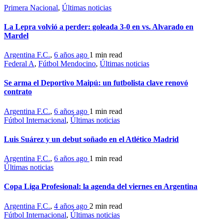
Primera Nacional
,
Últimas noticias
La Lepra volvió a perder: goleada 3-0 en vs. Alvarado en
Mardel
Argentina F.C.
,
6 años ago
1 min
read
Federal A
,
Fútbol Mendocino
,
Últimas noticias
Se arma el Deportivo Maipú: un futbolista clave renovó
contrato
Argentina F.C.
,
6 años ago
1 min
read
Fútbol Internacional
,
Últimas noticias
Luis Suárez y un debut soñado en el Atlético Madrid
Argentina F.C.
,
6 años ago
1 min
read
Últimas noticias
Copa Liga Profesional: la agenda del viernes en Argentina
Argentina F.C.
,
4 años ago
2 min
read
Fútbol Internacional
,
Últimas noticias