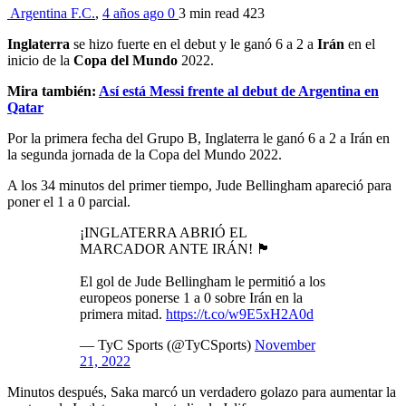
Argentina F.C.
,
4 años ago
0
3 min
read
423
Inglaterra
se hizo fuerte en el debut y le ganó 6 a 2 a
Irán
en el
inicio de la
Copa del Mundo
2022.
Mira también:
Así está Messi frente al debut de Argentina en
Qatar
Por la primera fecha del Grupo B, Inglaterra le ganó 6 a 2 a Irán en
la segunda jornada de la Copa del Mundo 2022.
A los 34 minutos del primer tiempo, Jude Bellingham apareció para
poner el 1 a 0 parcial.
¡INGLATERRA ABRIÓ EL
MARCADOR ANTE IRÁN! 🏴󠁧󠁢󠁥󠁮󠁧󠁿
El gol de Jude Bellingham le permitió a los
europeos ponerse 1 a 0 sobre Irán en la
primera mitad.
https://t.co/w9E5xH2A0d
— TyC Sports (@TyCSports)
November
21, 2022
Minutos después, Saka marcó un verdadero golazo para aumentar la