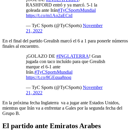
RASHFORD entró y ya marcó. 5-1 la
goleada ante Irán
#TyCSportsMundial
https://t.co/m1Ao2aECnI
— TyC Sports (@TyCSports)
November
21, 2022
En el final del partido Grealish marcó el 6 a 1 para ponerle números
finales al encuentro.
¡GOLAZO DE
#INGLATERRA
! Gran
jugada con taco incluído para que Grealish
marque el 6-1 ante
Irán.
#TyCSportsMundial
https://t.co/8GEqua8noq
— TyC Sports (@TyCSports)
November
21, 2022
En la próxima fecha Inglaterra va a jugar ante Estados Unidos,
mientras que Irán va a enfrentar a Gales por la segunda fecha del
Grupo B.
El partido ante Emiratos Arabes