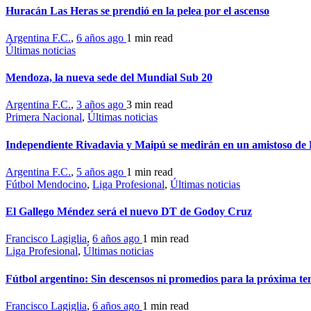
Huracán Las Heras se prendió en la pelea por el ascenso
Argentina F.C.
,
6 años ago
1 min
read
Últimas noticias
Mendoza, la nueva sede del Mundial Sub 20
Argentina F.C.
,
3 años ago
3 min
read
Primera Nacional
,
Últimas noticias
Independiente Rivadavia y Maipú se medirán en un amistoso de
Argentina F.C.
,
5 años ago
1 min
read
Fútbol Mendocino
,
Liga Profesional
,
Últimas noticias
El Gallego Méndez será el nuevo DT de Godoy Cruz
Francisco Lagiglia
,
6 años ago
1 min
read
Liga Profesional
,
Últimas noticias
Fútbol argentino: Sin descensos ni promedios para la próxima 
Francisco Lagiglia
,
6 años ago
1 min
read