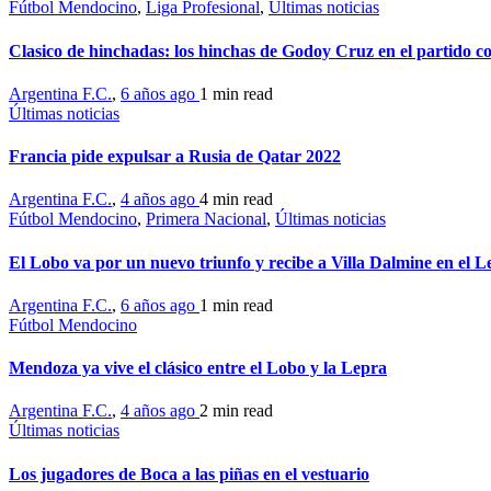
Fútbol Mendocino
,
Liga Profesional
,
Últimas noticias
Clasico de hinchadas: los hinchas de Godoy Cruz en el partido c
Argentina F.C.
,
6 años ago
1 min
read
Últimas noticias
Francia pide expulsar a Rusia de Qatar 2022
Argentina F.C.
,
4 años ago
4 min
read
Fútbol Mendocino
,
Primera Nacional
,
Últimas noticias
El Lobo va por un nuevo triunfo y recibe a Villa Dalmine en el L
Argentina F.C.
,
6 años ago
1 min
read
Fútbol Mendocino
Mendoza ya vive el clásico entre el Lobo y la Lepra
Argentina F.C.
,
4 años ago
2 min
read
Últimas noticias
Los jugadores de Boca a las piñas en el vestuario