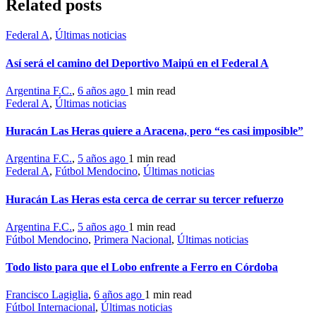
Related posts
Federal A
,
Últimas noticias
Así será el camino del Deportivo Maipú en el Federal A
Argentina F.C.
,
6 años ago
1 min
read
Federal A
,
Últimas noticias
Huracán Las Heras quiere a Aracena, pero “es casi imposible”
Argentina F.C.
,
5 años ago
1 min
read
Federal A
,
Fútbol Mendocino
,
Últimas noticias
Huracán Las Heras esta cerca de cerrar su tercer refuerzo
Argentina F.C.
,
5 años ago
1 min
read
Fútbol Mendocino
,
Primera Nacional
,
Últimas noticias
Todo listo para que el Lobo enfrente a Ferro en Córdoba
Francisco Lagiglia
,
6 años ago
1 min
read
Fútbol Internacional
,
Últimas noticias