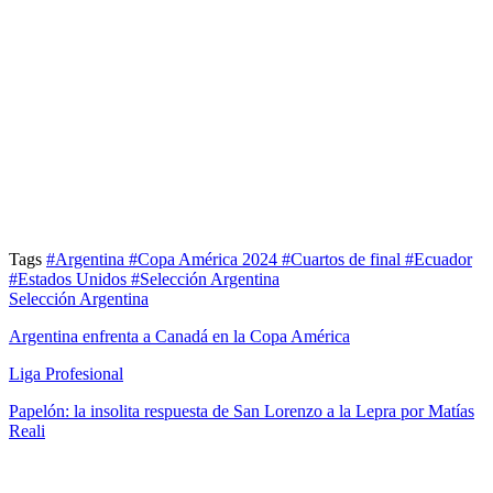
Tags
#Argentina
#Copa América 2024
#Cuartos de final
#Ecuador
#Estados Unidos
#Selección Argentina
Selección Argentina
Argentina enfrenta a Canadá en la Copa América
Liga Profesional
Papelón: la insolita respuesta de San Lorenzo a la Lepra por Matías
Reali