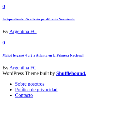
0
Independiente Rivadavia perdió ante Sarmiento
By
Argentina FC
0
Maipú le ganó 4 a 2 a Atlanta en la Primera Nacional
By
Argentina FC
WordPress Theme built by
Shufflehound
.
Sobre nosotros
Política de privacidad
Contacto