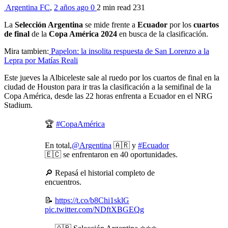
Argentina FC
,
2 años ago
0
2 min
read
231
La
Selección Argentina
se mide frente a
Ecuador
por los
cuartos
de final
de la
Copa América 2024
en busca de la clasificación.
Mira tambien:
Papelon: la insolita respuesta de San Lorenzo a la
Lepra por Matías Reali
Este jueves la Albiceleste sale al ruedo por los cuartos de final en la
ciudad de Houston para ir tras la clasificación a la semifinal de la
Copa América, desde las 22 horas enfrenta a Ecuador en el NRG
Stadium.
🏆
#CopaAmérica
En total,
@Argentina
🇦🇷 y
#Ecuador
🇪🇨 se enfrentaron en 40 oportunidades.
🔎 Repasá el historial completo de
encuentros.
📝
https://t.co/b8Chi1sklG
pic.twitter.com/NDftXBGEQg