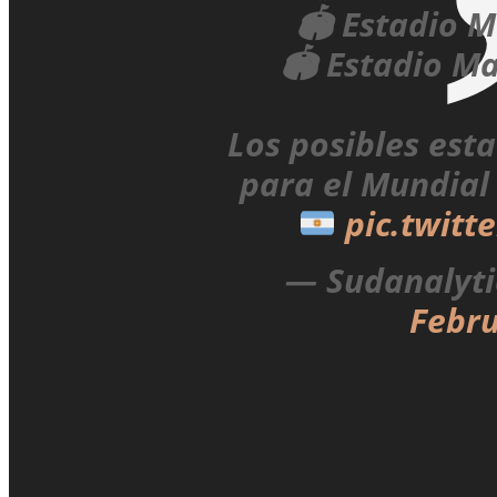
🏟️ Estadio 
🏟️ Estadio M
Los posibles est
para el Mundial
pic.twitt
— Sudanalyti
Febru