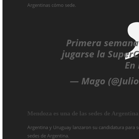
Argentinas cómo sede.
Primera semana
jugarse la SuperC
En
— Mago (@Juli
Mendoza es una de las sedes de Argentina
Argentina y Uruguay lanzaron su candidatura para s
sedes de Argentina.