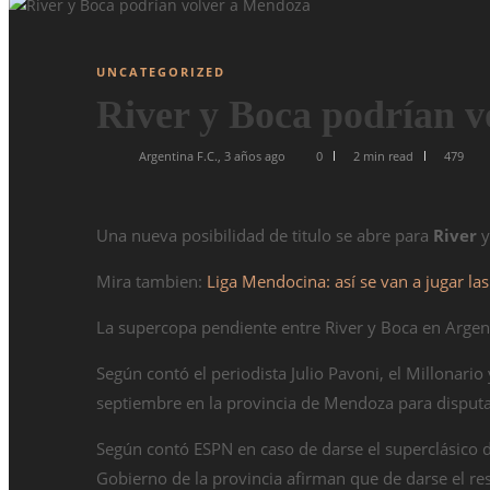
UNCATEGORIZED
River y Boca podrían 
Argentina F.C.
,
3 años ago
0
2 min
read
479
Una nueva posibilidad de titulo se abre para
River
Mira tambien:
Liga Mendocina: así se van a jugar las
La supercopa pendiente entre River y Boca en Argent
Según contó el periodista Julio Pavoni, el Millonario
septiembre en la provincia de Mendoza para disputar
Según contó ESPN en caso de darse el superclásico d
Gobierno de la provincia afirman que de darse el re