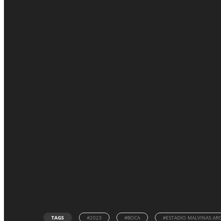
TAGS
#2023
#BOCA
#ESTADIO MALVINAS AR