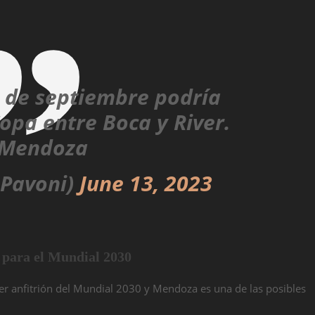
 de septiembre podría
opa entre Boca y River.
 Mendoza
oPavoni)
June 13, 2023
 para el Mundial 2030
er anfitrión del Mundial 2030 y Mendoza es una de las posibles