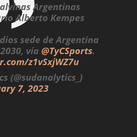
Malvinas Argentinas
ario Alberto Kempes
adios sede de Argentina
 2030, vía
@TyCSports
.
er.com/z1vSxjWZ7u
cs (@sudanalytics_)
ary 7, 2023