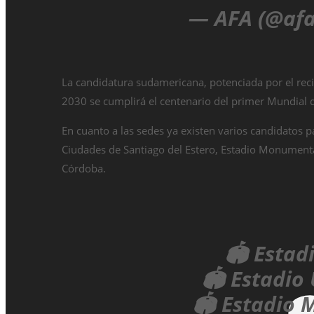
— AFA (@af
La candidatura sudamericana, potenciada por el reci
2030 se cumplirá el centenario del primer Mundial d
En cuanto a las sedes ya existen varios candidatos p
Ciudades de Santiago del Estero, Estadio Monumenta
Córdoba.
🏟️ Esta
🏟️ Estadio
🏟️ Estadio