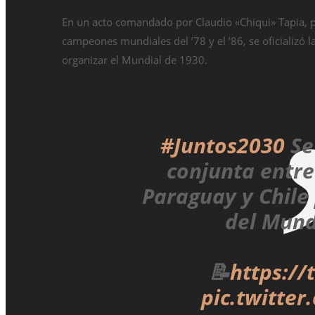
En un acto comandado por Claudio «Chiqui» Tapia, pr
campeones mundiales del ’78 y el ’86, se oficializó 
organizar el Mundial de 1930.
#Juntos2030
Se
conjunta entre
Paraguay y Chile
del Mund
📝
https:/
pic.twitte