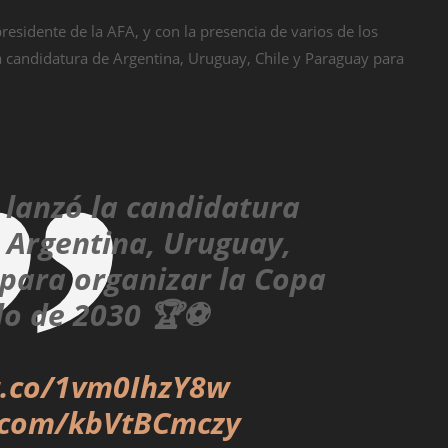
esidente de la AFA, y con la presencia de varios de los
la candidatura de Argentina, Uruguay, Chile y Paraguay para
 lanzó la candidatura
 Argentina, Uruguay,
 para organizar la Copa
o de 2030 🏆⚽️
/t.co/1vm0IhzY8w
r.com/kbVtBCmczy