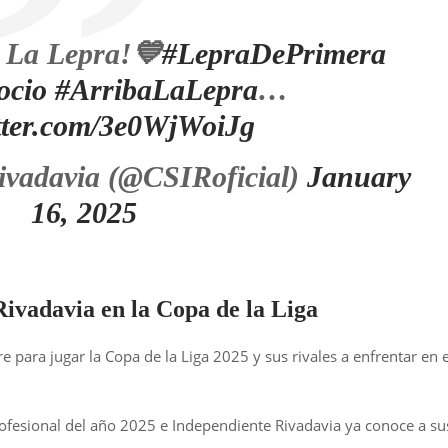
e La Lepra!💙
#LepraDePrimera
ocio
#ArribaLaLepra
…
itter.com/3e0WjWoiJg
ivadavia (@CSIRoficial)
January
16, 2025
Rivadavia en la Copa de la Liga
e para jugar la Copa de la Liga 2025 y sus rivales a enfrentar en e
Profesional del año 2025 e Independiente Rivadavia ya conoce a su