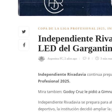
COPA DE LA LIGA PROFESIONAL 2025
,
IN
Independiente Riva
LED del Gargantin
Argentina FC
,
2 años ago
0
3 min
rea
Independiente Rivadavia
continua prepa
Profesional 2025.
Mira tambien
: Godoy Cruz le pidió a Gimna
Independiente Rivadavia se prepara para a
deportivo, la institución decidió ampliar la