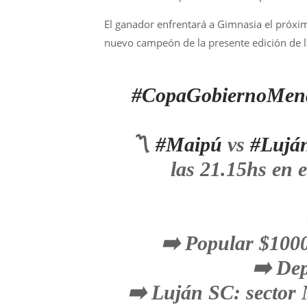
El ganador enfrentará a Gimnasia el próxi
nuevo campeón de la presente edición de 
#CopaGobiernoMen
〽️
#Maipú
vs
#Lujá
las 21.15hs en 
➡️ Popular $1000
➡️ Dep
➡️ Luján SC: sector