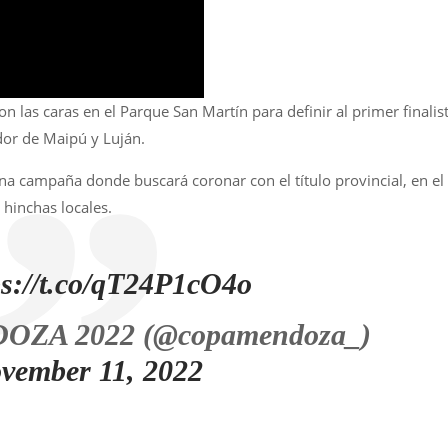
on las caras en el Parque San Martín para definir al primer finalis
dor de Maipú y Luján.
 campaña donde buscará coronar con el título provincial, en el
 hinchas locales.
ps://t.co/qT24P1cO4o
ZA 2022 (@copamendoza_)
vember 11, 2022