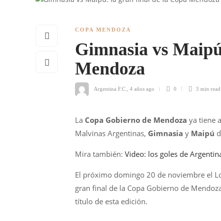
COPA MENDOZA
Gimnasia vs Maipú:
Mendoza
Argentina F.C.
,
4 años ago
0
3 min
read
La
Copa Gobierno de Mendoza
ya tiene 
Malvinas Argentinas,
Gimnasia
y
Maipú
d
Mira también:
Video: los goles de Argenti
El próximo domingo 20 de noviembre el Lob
gran final de la Copa Gobierno de Mendoza,
título de esta edición.