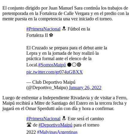
El conjunto dirigido por Juan Manuel Sara continúa los trabajos de
pretemporada en la Fortaleza de Calle Vergara y en el predio con la
mente puesta en la competencia una vez iniciado el torneo.
#PrimeraNacional
🔝 Fútbol en la
Fortaleza II ⚽️
El Cruzado se prepara para el debut ante la
Lepra y en la jornada de hoy realizó la
práctica formal ante el elenco de la
Local.
#SomosMaipú
⚫️⚪️🔴
pic.twitter.com/gr074uGBXX
— Club Deportivo Maipú
(@Deportivo_Maipu)
January 26, 2022
Luego de enfrentar a Independiente Rivadavia y de visitar a Ferro,
Maipú recibirá a Mitre de Santiago del Estero en la tercera fecha y
jugará en el Omar Sperdutti aún con día y hora a confirmar.
#PrimeraNacional
🔝 Este será el camino
🛣️ de
#DeportivoMaipú
para el torneo
2022
#MalvinasArgentinas