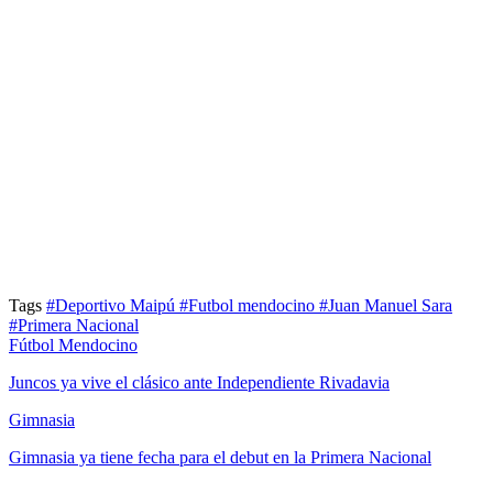
Tags
#Deportivo Maipú
#Futbol mendocino
#Juan Manuel Sara
#Primera Nacional
Fútbol Mendocino
Juncos ya vive el clásico ante Independiente Rivadavia
Gimnasia
Gimnasia ya tiene fecha para el debut en la Primera Nacional