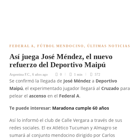
FEDERAL A
,
FÚTBOL MENDOCINO
,
ÚLTIMAS NOTICIAS
Así juega José Méndez, el nuevo
refuerzo del Deportivo Maipú
Argentina F.C.
,
6 años ago
0
1 min
572
Se confirmó la llegada de
José Méndez
a
Deportivo
Maipú
, el experimentado jugador llegará al
Cruzado
para
pelear el
ascenso
en el
Federal A
.
Te puede interesar:
Maradona cumple 60 años
Así lo informó el club de Calle Vergara a través de sus
redes sociales. El ex Atlético Tucuman y Almagro se
sumará al conjunto mendocino dirigido por Carlos