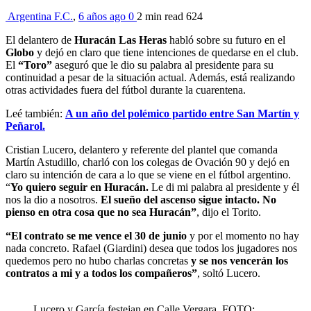
Argentina F.C.
,
6 años ago
0
2 min
read
624
El delantero de
Huracán Las Heras
habló sobre su futuro en el
Globo
y dejó en claro que tiene intenciones de quedarse en el club.
El
“Toro”
aseguró que le dio su palabra al presidente para su
continuidad a pesar de la situación actual. Además, está realizando
otras actividades fuera del fútbol durante la cuarentena.
Leé también:
A un año del polémico partido entre San Martín y
Peñarol.
Cristian Lucero, delantero y referente del plantel que comanda
Martín Astudillo, charló con los colegas de Ovación 90 y dejó en
claro su intención de cara a lo que se viene en el fútbol argentino.
“
Yo quiero seguir en Huracán.
Le di mi palabra al presidente y él
nos la dio a nosotros.
El sueño del ascenso sigue intacto. No
pienso en otra cosa que no sea Huracán”
, dijo el Torito.
“El contrato se me vence el 30 de junio
y por el momento no hay
nada concreto. Rafael (Giardini) desea que todos los jugadores nos
quedemos pero no hubo charlas concretas
y se nos vencerán los
contratos a mi y a todos los compañeros”
, soltó Lucero.
Lucero y García festejan en Calle Vergara. FOTO: