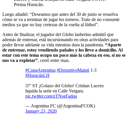
Prensa Huracán.
Luego añadió: “Deseamos que antes del 30 de junio se resuelva
cómo se va a terminar de jugar los torneos. Trato de no consumir
medios ya que no hay certezas de la vuelta al fútbol”.
Antes de finalizar, el jugador del Globo lasherino admitió que
además de entrenar, está incursionando en otras actividades para
poder llevar adelante su vida mientras dura la pandemia.
“Aparte
de entrenar, estoy vendiendo pañales y los llevo a domicilio. Al
estar con este tema ocupo un poco más la cabeza en eso, si no se
nos va a explotar”
, cerró entre risas.
#CopaArgentina
#DeportivoMaipú
1-3
#HuracánLH
37’ ST ¡Golazo del Globo! Cristian Lucero
liquida la serie en Calle Vergara.
pic.twitter.com/zTNsgFadqa
— Argentina FC (@ArgentinaFCOK)
January 23, 2020