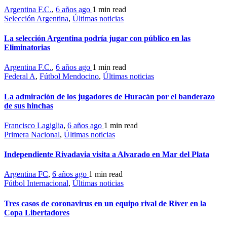
Argentina F.C.
,
6 años ago
1 min
read
Selección Argentina
,
Últimas noticias
La selección Argentina podría jugar con público en las
Eliminatorias
Argentina F.C.
,
6 años ago
1 min
read
Federal A
,
Fútbol Mendocino
,
Últimas noticias
La admiración de los jugadores de Huracán por el banderazo
de sus hinchas
Francisco Lagiglia
,
6 años ago
1 min
read
Primera Nacional
,
Últimas noticias
Independiente Rivadavia visita a Alvarado en Mar del Plata
Argentina FC
,
6 años ago
1 min
read
Fútbol Internacional
,
Últimas noticias
Tres casos de coronavirus en un equipo rival de River en la
Copa Libertadores