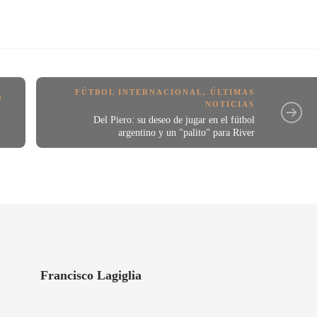
FÚTBOL INTERNACIONAL
,
ÚLTIMAS
O
NOTICIAS
Del Piero: su deseo de jugar en el fútbol
argentino y un "palito" para River
Francisco Lagiglia