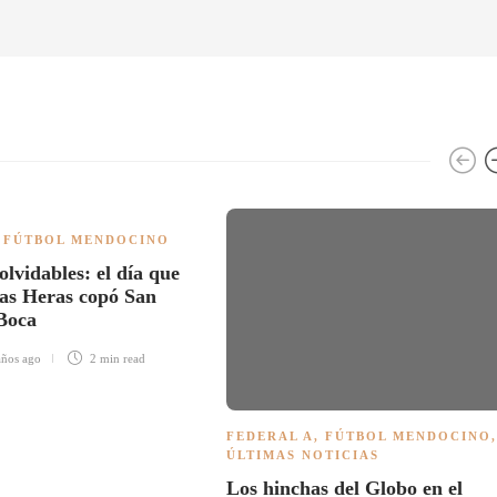
,
FÚTBOL MENDOCINO
olvidables: el día que
as Heras copó San
Boca
años ago
2 min
read
FEDERAL A
,
FÚTBOL MENDOCINO
,
ÚLTIMAS NOTICIAS
Los hinchas del Globo en el