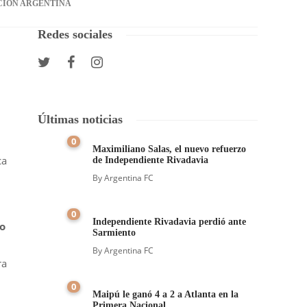
CIÓN ARGENTINA
Redes sociales
Últimas noticias
0
Maximiliano Salas, el nuevo refuerzo
ca
de Independiente Rivadavia
By
Argentina FC
0
Independiente Rivadavia perdió ante
ro
Sarmiento
By
Argentina FC
ra
0
Maipú le ganó 4 a 2 a Atlanta en la
Primera Nacional