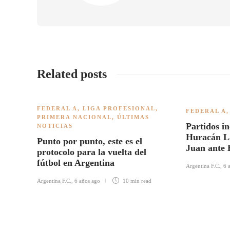
Related posts
FEDERAL A
,
LIGA PROFESIONAL
,
FEDERAL A
PRIMERA NACIONAL
,
ÚLTIMAS
Partidos in
NOTICIAS
Huracán L
Punto por punto, este es el
Juan ante 
protocolo para la vuelta del
fútbol en Argentina
Argentina F.C.
,
6 
Argentina F.C.
,
6 años ago
10 min
read