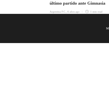
último partido ante Gimnasia
Argentina F.C.
,
6 años ago
1 min
read
S