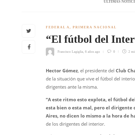
ÚLTIMAS NOTIC
FEDERAL A
,
PRIMERA NACIONAL
“El fútbol del Inte
Francisco Lagiglia
,
6 años ago
0
2 m
Hector Gómez
, el presidente del
Club Cha
de la situación que vive el fútbol del inter
dirigentes ante la misma.
“A este ritmo esto explota, el fútbol de
esta bien o esta mal, pero el dirigente
Aires, no dicen lo mismo a la hora de h
de los dirigentes del interior.