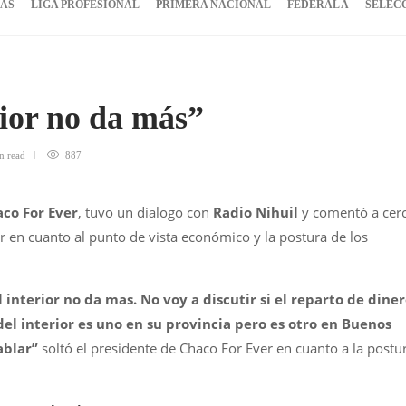
IAS
LIGA PROFESIONAL
PRIMERA NACIONAL
FEDERAL A
SELEC
rior no da más”
in
read
887
co For Ever
, tuvo un dialogo con
Radio Nihuil
y comentó a cer
ior en cuanto al punto de vista económico y la postura de los
l interior no da mas. No voy a discutir si el reparto de dine
 del interior es uno en su provincia pero es otro en Buenos
ablar”
soltó el presidente de Chaco For Ever en cuanto a la postu