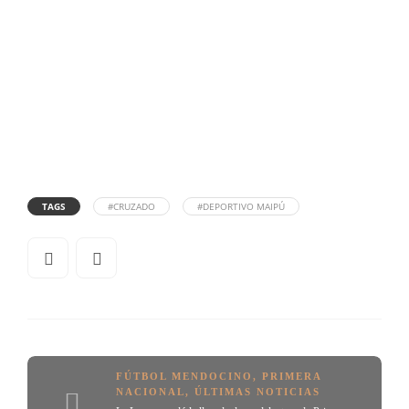
TAGS
#CRUZADO
#DEPORTIVO MAIPÚ
FÚTBOL MENDOCINO
,
PRIMERA
NACIONAL
,
ÚLTIMAS NOTICIAS