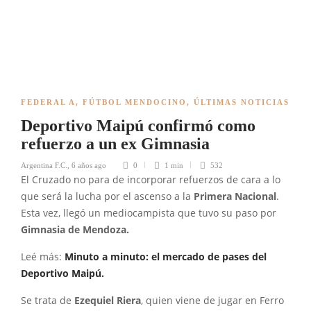
FEDERAL A
,
FÚTBOL MENDOCINO
,
ÚLTIMAS NOTICIAS
Deportivo Maipú confirmó como
refuerzo a un ex Gimnasia
Argentina F.C.
,
6 años ago
0
1 min
532
El Cruzado no para de incorporar refuerzos de cara a lo
que será la lucha por el ascenso a la
Primera Nacional
.
Esta vez, llegó un mediocampista que tuvo su paso por
Gimnasia de Mendoza.
Leé más:
Minuto a minuto: el mercado de pases del
Deportivo Maipú.
Se trata de
Ezequiel Riera
, quien viene de jugar en Ferro