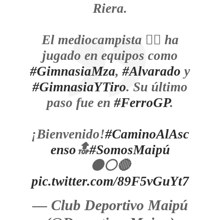
Riera.
El mediocampista 🏃‍♂️ ha
jugado en equipos como
#GimnasiaMza
,
#Alvarado
y
#GimnasiaYTiro
. Su último
paso fue en
#FerroGP
.
¡Bienvenido!
#CaminoAlAsc
enso
🔝
#SomosMaipú
⚫⚪🔴
pic.twitter.com/89F5vGuYt7
— Club Deportivo Maipú