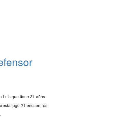
efensor
n Luis que tiene 31 años.
oresta jugó 21 encuentros.
.