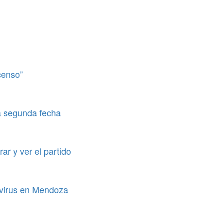
censo”
a segunda fecha
ar y ver el partido
avirus en Mendoza