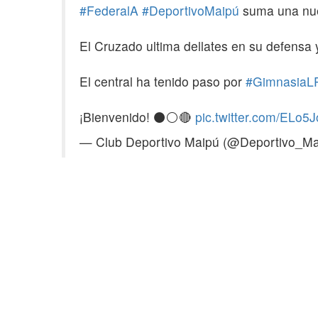
#FederalA
#DeportivoMaipú
suma una nuev
El Cruzado ultima dellates en su defensa 
El central ha tenido paso por
#GimnasiaL
¡Bienvenido! ⚫⚪🔴
pic.twitter.com/ELo5
— Club Deportivo Maipú (@Deportivo_M