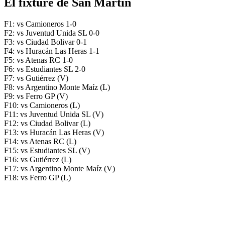
El fixture de San Martín
F1: vs Camioneros 1-0
F2: vs Juventud Unida SL 0-0
F3: vs Ciudad Bolivar 0-1
F4: vs Huracán Las Heras 1-1
F5: vs Atenas RC 1-0
F6: vs Estudiantes SL 2-0
F7: vs Gutiérrez (V)
F8: vs Argentino Monte Maíz (L)
F9: vs Ferro GP (V)
F10: vs Camioneros (L)
F11: vs Juventud Unida SL (V)
F12: vs Ciudad Bolivar (L)
F13: vs Huracán Las Heras (V)
F14: vs Atenas RC (L)
F15: vs Estudiantes SL (V)
F16: vs Gutiérrez (L)
F17: vs Argentino Monte Maíz (V)
F18: vs Ferro GP (L)