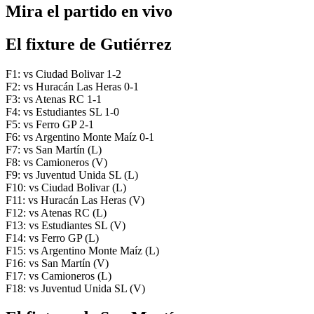
Mira el partido en vivo
El fixture de Gutiérrez
F1: vs Ciudad Bolivar 1-2
F2: vs Huracán Las Heras 0-1
F3: vs Atenas RC 1-1
F4: vs Estudiantes SL 1-0
F5: vs Ferro GP 2-1
F6: vs Argentino Monte Maíz 0-1
F7: vs San Martín (L)
F8: vs Camioneros (V)
F9: vs Juventud Unida SL (L)
F10: vs Ciudad Bolivar (L)
F11: vs Huracán Las Heras (V)
F12: vs Atenas RC (L)
F13: vs Estudiantes SL (V)
F14: vs Ferro GP (L)
F15: vs Argentino Monte Maíz (L)
F16: vs San Martín (V)
F17: vs Camioneros (L)
F18: vs Juventud Unida SL (V)