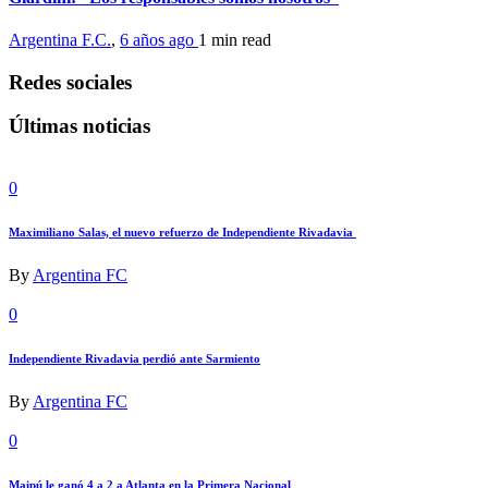
Argentina F.C.
,
6 años ago
1 min
read
Redes sociales
Últimas noticias
0
Maximiliano Salas, el nuevo refuerzo de Independiente Rivadavia
By
Argentina FC
0
Independiente Rivadavia perdió ante Sarmiento
By
Argentina FC
0
Maipú le ganó 4 a 2 a Atlanta en la Primera Nacional