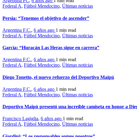
Argentina FC
,
6 años ago
1 min
read
Federal A
,
Fútbol Mendocino
,
Últimas noticias
Persia: “Tenemos el objetivo de ascender”
Argentina F.C.
,
6 años ago
1 min
read
Federal A
,
Fútbol Mendocino
,
Últimas noticias
García: “Huracán Las Heras sigue en carrera”
Argentina F.C.
,
6 años ago
1 min
read
Federal A
,
Fútbol Mendocino
,
Últimas noticias
Diego Tonetto, el nuevo refuerzo del Deportivo Maipú
Argentina F.C.
,
6 años ago
1 min
read
Federal A
,
Fútbol Mendocino
,
Últimas noticias
Deportivo Maipú presentó una increíble camiseta en honor a D
Francisco Lagiglia
,
6 años ago
1 min
read
Federal A
,
Fútbol Mendocino
,
Últimas noticias
Giardini: “Los responsables somos nosotros”