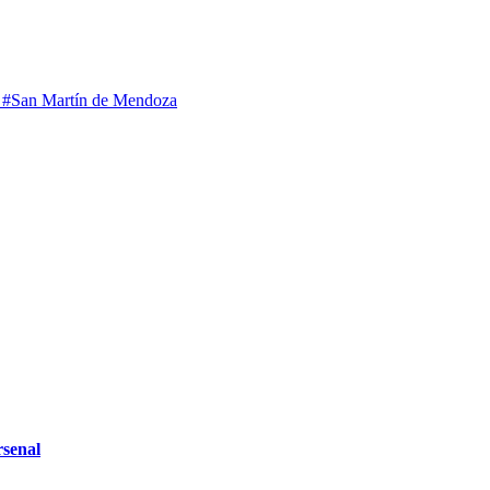
a
#San Martín de Mendoza
rsenal