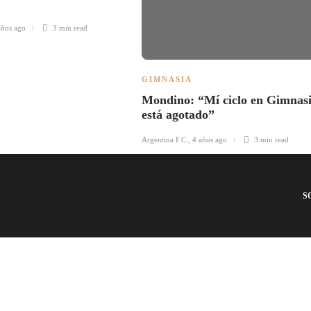
años ago
3 min
read
GIMNASIA
Mondino: “Mí ciclo en Gimnas
está agotado”
Argentina F.C.
,
4 años ago
3 min
read
S