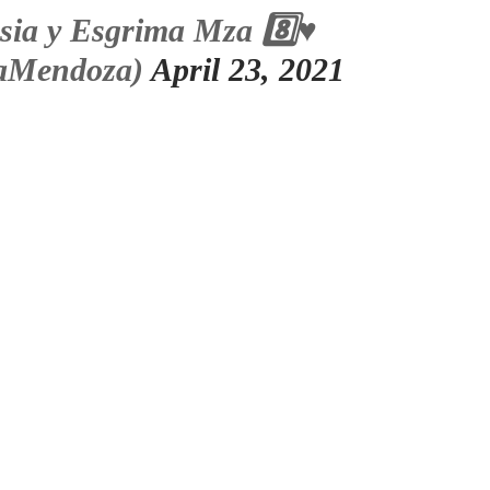
ia y Esgrima Mza 8️⃣♥️
aMendoza)
April 23, 2021