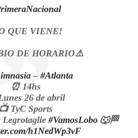
rimeraNacional
O QUE VIENE!
BIO DE HORARIO⚠️
imnasia
–
#Atlanta
⏰ 14hs
Lunes 26 de abril
📺 TyC Sports
r Legrotaglie
#VamosLobo
🐺🏁
itter.com/h1NedWp3vF