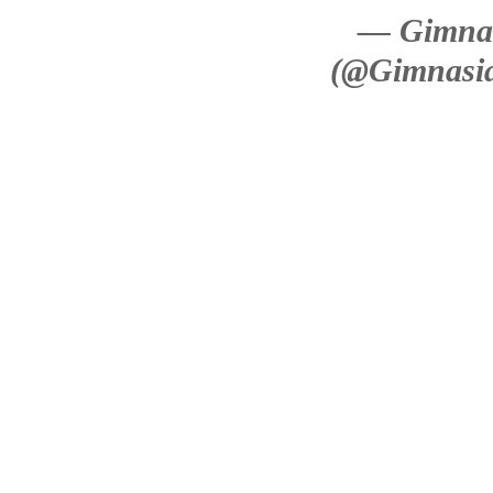
— Gimnas
(@Gimnasi