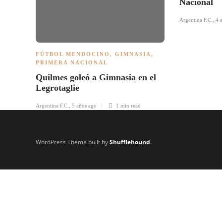
Nacional
Argentina F.C.
,
4 
FÚTBOL MENDOCINO
,
GIMNASIA
,
PRIMERA NACIONAL
Quilmes goleó a Gimnasia en el
Legrotaglie
Argentina F.C.
,
5 años ago
1 min
read
WordPress Theme built by
Shufflehound
.