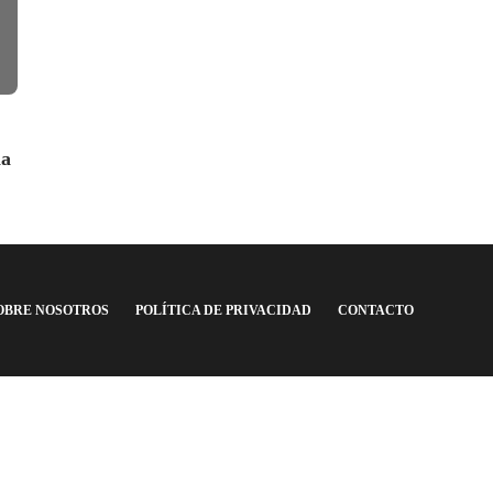
Argentina F.C.
,
4 años ago
4 min
read
Argentina F.C.
,
4 años 
ia
OBRE NOSOTROS
POLÍTICA DE PRIVACIDAD
CONTACTO