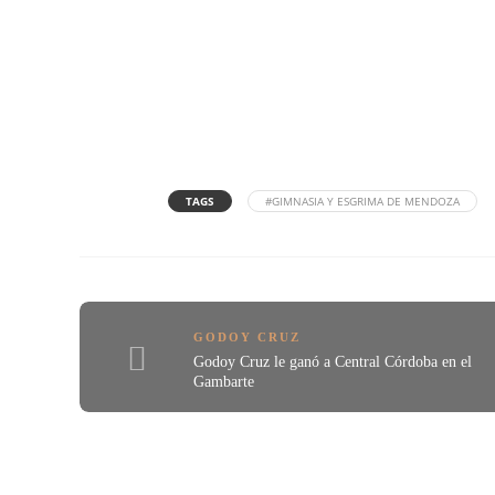
TAGS
#GIMNASIA Y ESGRIMA DE MENDOZA
GODOY CRUZ
Godoy Cruz le ganó a Central Córdoba en el
Gambarte