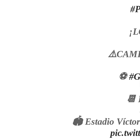
#P
¡L
⚠️CAM
⚽
#G
📆 
🏟 Estadio Vícto
pic.tw