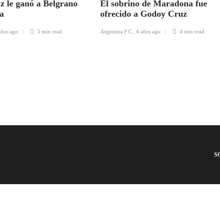
 le ganó a Belgrano
El sobrino de Maradona fue
za
ofrecido a Godoy Cruz
años ago
3 min
read
Argentina F.C.
,
4 años ago
4 min
read
S