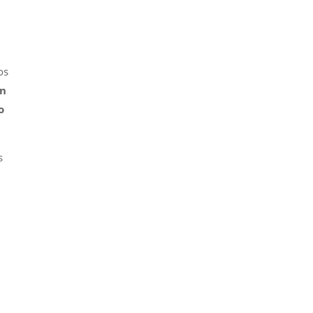
os
on
o
s