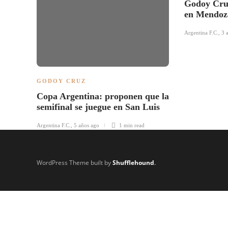
Godoy Cruz
en Mendo
Argentina F.C.
,
3 
GODOY CRUZ
Copa Argentina: proponen que la
semifinal se juegue en San Luis
Argentina F.C.
,
5 años ago
1 min
read
WordPress Theme built by
Shufflehound
.