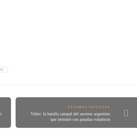
EZ
ÚLTIMAS NOTICIAS
n
Video: la batalla campal del ascenso argentino
que terminó con patadas voladoras