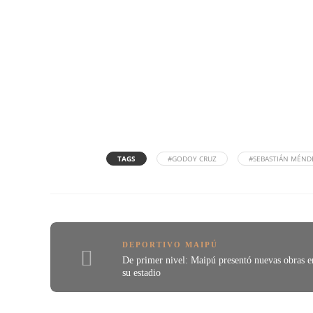
TAGS
#GODOY CRUZ
#SEBASTIÁN MÉND
DEPORTIVO MAIPÚ
De primer nivel: Maipú presentó nuevas obras e
su estadio