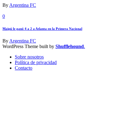
By
Argentina FC
0
Maipú le ganó 4 a 2 a Atlanta en la Primera Nacional
By
Argentina FC
WordPress Theme built by
Shufflehound
.
Sobre nosotros
Política de privacidad
Contacto