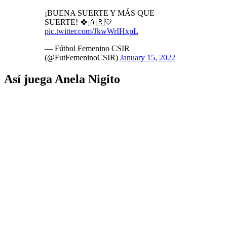
¡BUENA SUERTE Y MÁS QUE
SUERTE! 🍀🇦🇷💙
pic.twitter.com/JkwWrIHxpL
— Fútbol Femenino CSIR
(@FutFemeninoCSIR)
January 15, 2022
Así juega Anela Nigito