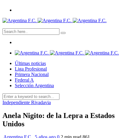
Últimas noticias
Liga Profesional
Primera Nacional
Federal A
Selección Argentina
Independiente Rivadavia
Anela Nigito: de la Lepra a Estados
Unidos
Argentina F.C.
,
5 años ago
0
2 min
read
861