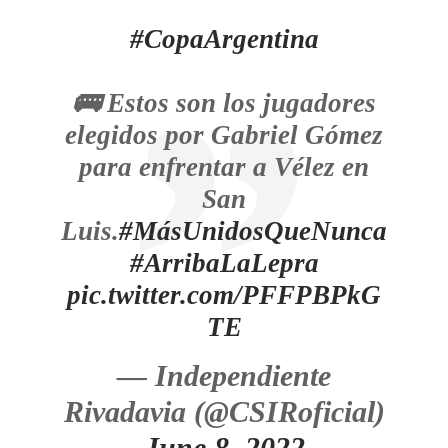
#CopaArgentina
🚌 Estos son los jugadores
elegidos por Gabriel Gómez
para enfrentar a Vélez en
San
Luis.
#MásUnidosQueNunca
#ArribaLaLepra
pic.twitter.com/PFFPBPkG
TE
— Independiente
Rivadavia (@CSIRoficial)
June 8, 2022