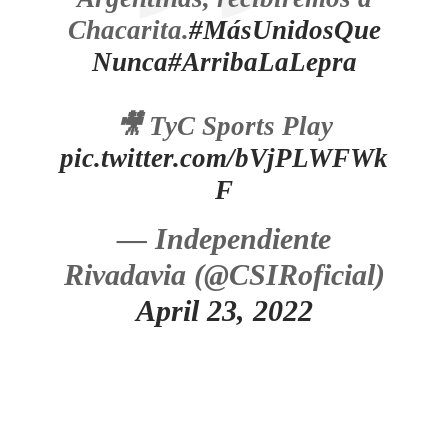
Chacarita.
#MásUnidosQue
Nunca
#ArribaLaLepra
🎥 TyC Sports Play
pic.twitter.com/bVjPLWFWk
F
— Independiente
Rivadavia (@CSIRoficial)
April 23, 2022