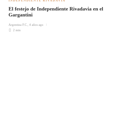
INDEPENDIENTE RIVADAVIA
El festejo de Independiente Rivadavia en el
Gargantini
Argentina F.C.
,
4 años ago
2 min