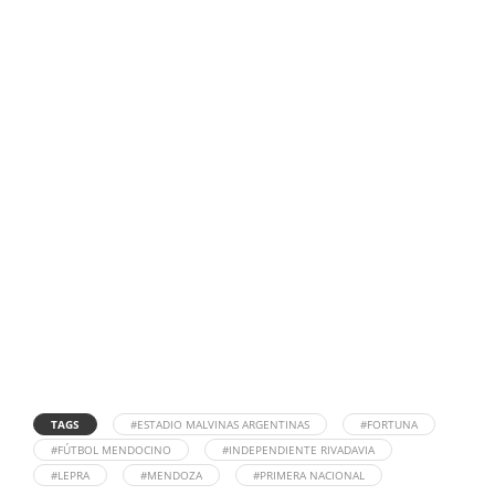
TAGS
#ESTADIO MALVINAS ARGENTINAS
#FORTUNA
#FÚTBOL MENDOCINO
#INDEPENDIENTE RIVADAVIA
#LEPRA
#MENDOZA
#PRIMERA NACIONAL