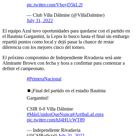
pic.twitter.com/VbuyD5kL2f
— Club Villa Dálmine (@VillaDalmine)
July 31, 2022
El equipo Azul tuvo oportunidades para quedarse con el partido en
el Bautista Gargantini, la Lepra lo busco hasta el final sin embargo
repartió puntos como local y dejó pasar la chance de restar
diferencia con los mejores cinco del torneo.
El próximo compromiso de Independiente Rivadavia será ante
Almirante Brown con fecha y hora a confirmar para comenzar a
definir el campeonato.
#PrimeraNacional
⏹️¡Final del partido en el estadio Bautista
Gargantini!
CSIR 0-0 Villa Dálmine
#MásUnidosQueNunca
#ArribaLaLepra
pic.twitter.com/hJ4HUcWT89
— Independiente Rivadavia
(@CSIRoficial)
July 31, 2022