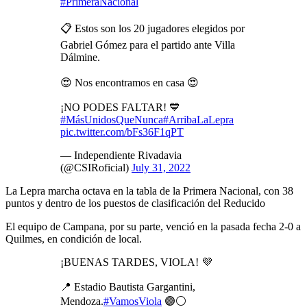
#PrimeraNacional
📋 Estos son los 20 jugadores elegidos por
Gabriel Gómez para el partido ante Villa
Dálmine.
😍 Nos encontramos en casa 😍
¡NO PODES FALTAR! 💙
#MásUnidosQueNunca
#ArribaLaLepra
pic.twitter.com/bFs36F1qPT
— Independiente Rivadavia
(@CSIRoficial)
July 31, 2022
La Lepra marcha octava en la tabla de la Primera Nacional, con 38
puntos y dentro de los puestos de clasificación del Reducido
El equipo de Campana, por su parte, venció en la pasada fecha 2-0 a
Quilmes, en condición de local.
¡BUENAS TARDES, VIOLA! 💜
📍 Estadio Bautista Gargantini,
Mendoza.
#VamosViola
🟣⚪