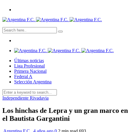
Últimas noticias
Liga Profesional
Primera Nacional
Federal A
Selección Argentina
Independiente Rivadavia
Los hinchas de Lepra y un gran marco en
el Bautista Gargantini
Argentina F.C.
,
4 años ago
0
2 min
read
693