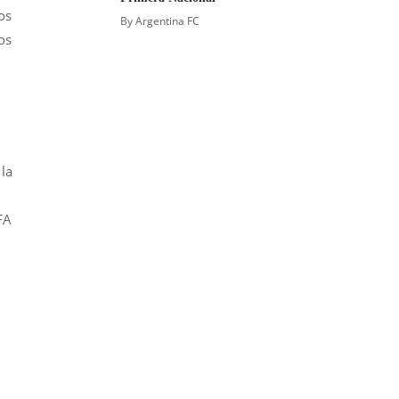
os
By
Argentina FC
os
 la
FA