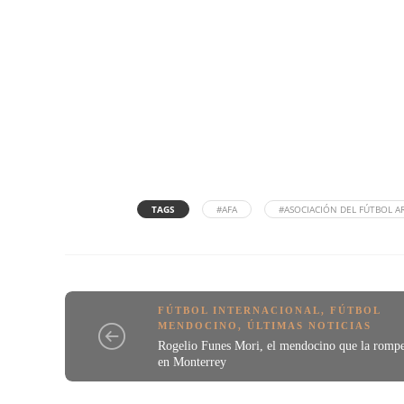
TAGS
#AFA
#ASOCIACIÓN DEL FÚTBOL 
FÚTBOL INTERNACIONAL
,
FÚTBOL
MENDOCINO
,
ÚLTIMAS NOTICIAS
Rogelio Funes Mori, el mendocino que la romp
en Monterrey