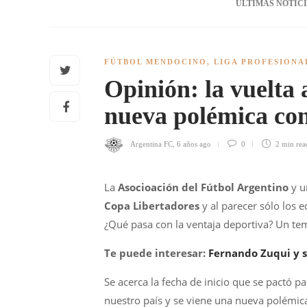
ÚLTIMAS NOTIC
FÚTBOL MENDOCINO
,
LIGA PROFESIONA
Opinión: la vuelta 
nueva polémica co
Argentina FC
,
6 años ago
0
2 min
rea
La
Asocioación del Fútbol Argentino
y u
Copa Libertadores
y al parecer sólo los 
¿Qué pasa con la ventaja deportiva? Un tem
Te puede interesar:
Fernando Zuqui y s
Se acerca la fecha de inicio que se pactó pa
nuestro país y se viene una nueva polémic