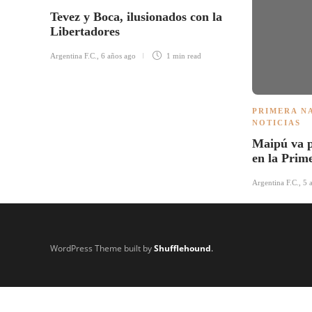
Tevez y Boca, ilusionados con la
Libertadores
Argentina F.C.
,
6 años ago
1 min
read
PRIMERA N
NOTICIAS
Maipú va p
en la Prim
Argentina F.C.
,
5 
WordPress Theme built by
Shufflehound
.