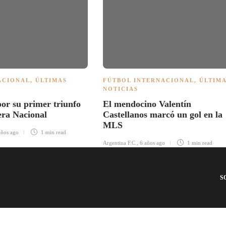
ACIONAL
,
ÚLTIMAS
FÚTBOL INTERNACIONAL
,
ÚLTIM
NOTICIAS
or su primer triunfo
El mendocino Valentín
era Nacional
Castellanos marcó un gol en la
MLS
años ago
1 min
read
Argentina F.C.
,
6 años ago
1 min
read
S