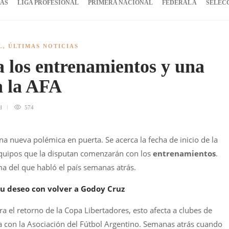
IAS
LIGA PROFESIONAL
PRIMERA NACIONAL
FEDERAL A
SELEC
L
,
ÚLTIMAS NOTICIAS
a los entrenamientos y una
n la AFA
d
574
na nueva polémica en puerta. Se acerca la fecha de inicio de la
equipos que la disputan comenzarán con los
entrenamientos
.
a del que habló el país semanas atrás.
u deseo con volver a Godoy Cruz
ra el retorno de la Copa Libertadores, esto afecta a clubes de
a con la Asociación del Fútbol Argentino. Semanas atrás cuando