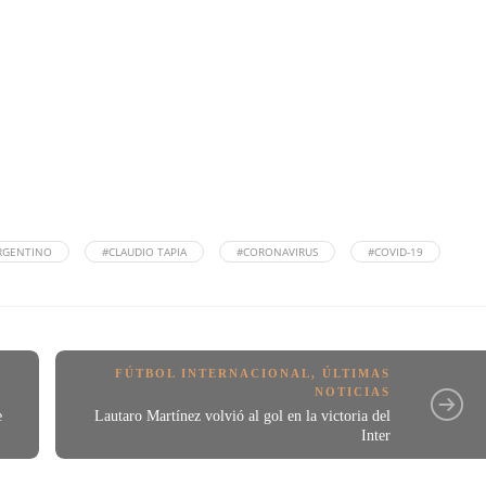
ARGENTINO
#CLAUDIO TAPIA
#CORONAVIRUS
#COVID-19
FÚTBOL INTERNACIONAL
,
ÚLTIMAS
NOTICIAS
e
Lautaro Martínez volvió al gol en la victoria del
Inter