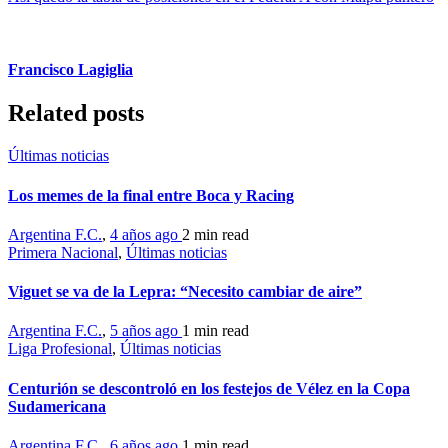
Francisco Lagiglia
Related posts
Últimas noticias
Los memes de la final entre Boca y Racing
Argentina F.C.
,
4 años ago
2 min
read
Primera Nacional
,
Últimas noticias
Viguet se va de la Lepra: “Necesito cambiar de aire”
Argentina F.C.
,
5 años ago
1 min
read
Liga Profesional
,
Últimas noticias
Centurión se descontroló en los festejos de Vélez en la Copa
Sudamericana
Argentina F.C.
,
6 años ago
1 min
read