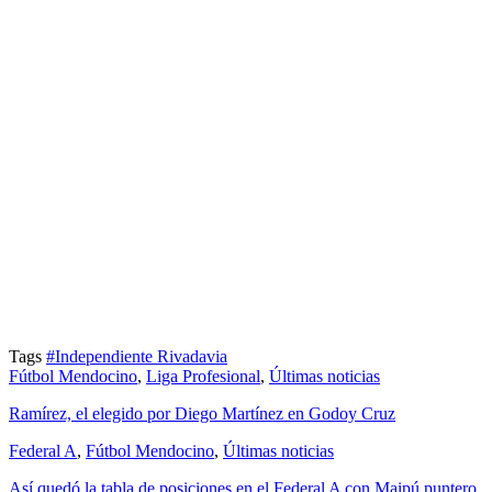
Tags
#Independiente Rivadavia
Fútbol Mendocino
,
Liga Profesional
,
Últimas noticias
Ramírez, el elegido por Diego Martínez en Godoy Cruz
Federal A
,
Fútbol Mendocino
,
Últimas noticias
Así quedó la tabla de posiciones en el Federal A con Maipú puntero