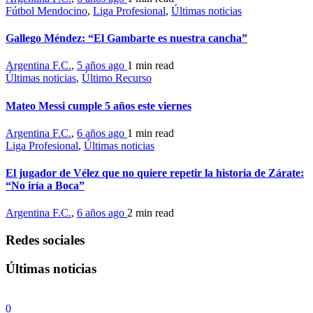
Fútbol Mendocino
,
Liga Profesional
,
Últimas noticias
Gallego Méndez: “El Gambarte es nuestra cancha”
Argentina F.C.
,
5 años ago
1 min
read
Últimas noticias
,
Último Recurso
Mateo Messi cumple 5 años este viernes
Argentina F.C.
,
6 años ago
1 min
read
Liga Profesional
,
Últimas noticias
El jugador de Vélez que no quiere repetir la historia de Zárate:
“No iría a Boca”
Argentina F.C.
,
6 años ago
2 min
read
Redes sociales
Últimas noticias
0