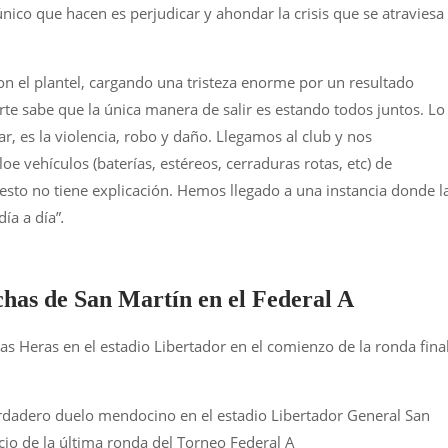
nico que hacen es perjudicar y ahondar la crisis que se atraviesa
 el plantel, cargando una tristeza enorme por un resultado
te sabe que la única manera de salir es estando todos juntos. Lo
, es la violencia, robo y daño. Llegamos al club y nos
e vehículos (baterías, estéreos, cerraduras rotas, etc) de
esto no tiene explicación. Hemos llegado a una instancia donde l
ía a día”
.
nchas de San Martín en el Federal A
 Heras en el estadio Libertador en el comienzo de la ronda fina
erdadero duelo mendocino en el estadio Libertador General San
io de la última ronda del Torneo Federal A