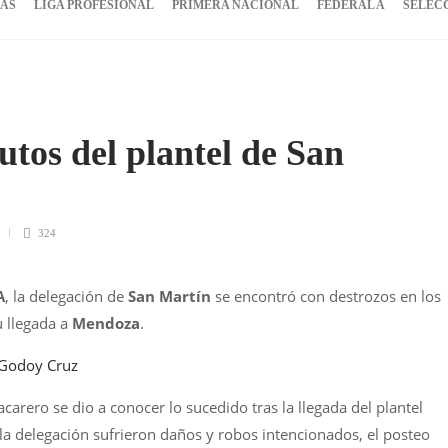
IAS
LIGA PROFESIONAL
PRIMERA NACIONAL
FEDERAL A
SELEC
utos del plantel de San
324
A
, la delegación de
San Martín
se encontró con destrozos en los
u llegada a
Mendoza
.
 Godoy Cruz
carero se dio a conocer lo sucedido tras la llegada del plantel
la delegación sufrieron daños y robos intencionados, el posteo