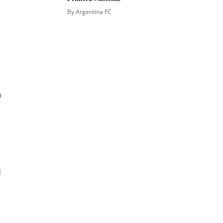
By
Argentina FC
a
l