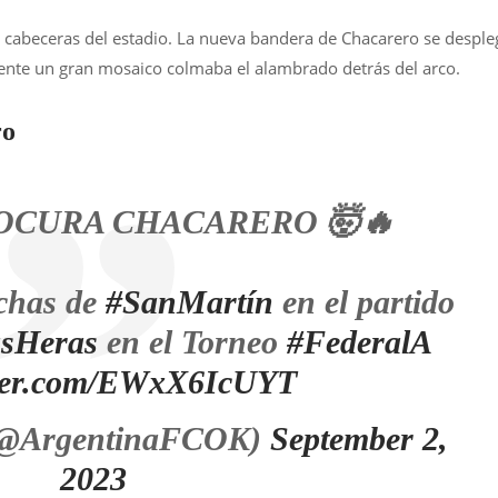
 cabeceras del estadio. La nueva bandera de Chacarero se desple
rente un gran mosaico colmaba el alambrado detrás del arco.
ro
OCURA CHACARERO 🤯🔥
nchas de
#SanMartín
en el partido
sHeras
en el Torneo
#FederalA
tter.com/EWxX6IcUYT
(@ArgentinaFCOK)
September 2,
2023