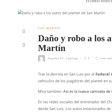
ÚLTIMAS NOTIC
SAN MARTÍN
Daño y robo a los a
Martín
Argentina F.C.
,
3 años ago
0
5 min
read
Tras la derrota en San Luis por el
Federal
vehiculos de los juagdores del plantel en s
Mira tambien:
Así es la nueva camiseta de
En las redes sociales del entrenador del Cha
desde San Luis. Los autos estacionados de 