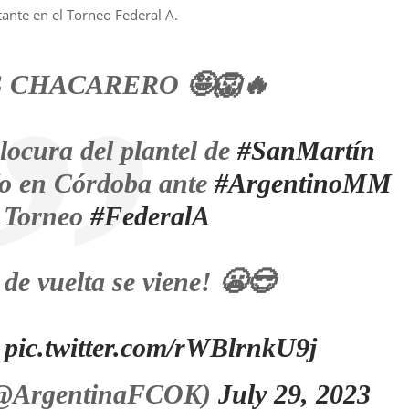
tante en el Torneo Federal A.
 CHACARERO 🤪🦁🔥
locura del plantel de
#SanMartín
fo en Córdoba ante
#ArgentinoMM
l Torneo
#FederalA
 de vuelta se viene! 😬😎
pic.twitter.com/rWBlrnkU9j
(@ArgentinaFCOK)
July 29, 2023