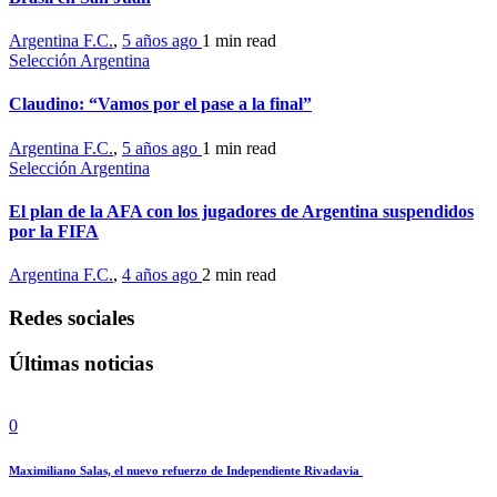
Argentina F.C.
,
5 años ago
1 min
read
Selección Argentina
Claudino: “Vamos por el pase a la final”
Argentina F.C.
,
5 años ago
1 min
read
Selección Argentina
El plan de la AFA con los jugadores de Argentina suspendidos
por la FIFA
Argentina F.C.
,
4 años ago
2 min
read
Redes sociales
Últimas noticias
0
Maximiliano Salas, el nuevo refuerzo de Independiente Rivadavia