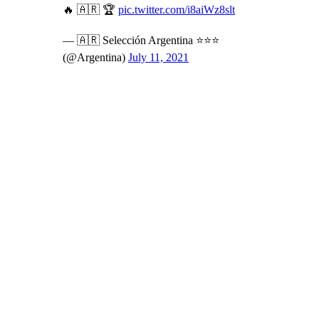
🔥 🇦🇷 🏆
pic.twitter.com/i8aiWz8slt
— 🇦🇷 Selección Argentina ⭐⭐⭐
(@Argentina)
July 11, 2021