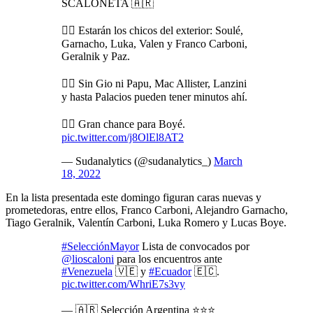
SCALONETA 🇦🇷
👉🏼 Estarán los chicos del exterior: Soulé,
Garnacho, Luka, Valen y Franco Carboni,
Geralnik y Paz.
👉🏼 Sin Gio ni Papu, Mac Allister, Lanzini
y hasta Palacios pueden tener minutos ahí.
👉🏼 Gran chance para Boyé.
pic.twitter.com/j8OlEl8AT2
— Sudanalytics (@sudanalytics_)
March
18, 2022
En la lista presentada este domingo figuran caras nuevas y
prometedoras, entre ellos, Franco Carboni, Alejandro Garnacho,
Tiago Geralnik, Valentín Carboni, Luka Romero y Lucas Boye.
#SelecciónMayor
Lista de convocados por
@lioscaloni
para los encuentros ante
#Venezuela
🇻🇪 y
#Ecuador
🇪🇨.
pic.twitter.com/WhriE7s3vy
— 🇦🇷 Selección Argentina ⭐⭐⭐