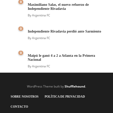
0
Maximiliano Salas, el nuevo refuerzo de
Independiente Rivadavia
By
Argentina FC
0
Independiente Rivadavia perdió ante Sarmiento
By
Argentina FC
0
Maipú le ganó 4 a 2 a Atlanta en la Primera
Nacional
By
Argentina FC
WordPress Theme built by
Shufflehound
.
SOBRE NOSOTROS
POLÍTICA DE PRIVACIDAD
CONTACTO