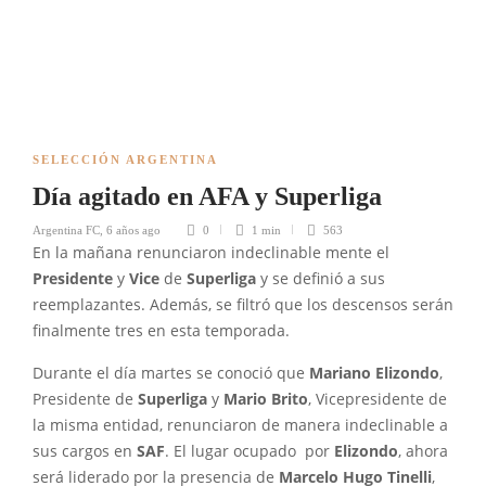
SELECCIÓN ARGENTINA
Día agitado en AFA y Superliga
Argentina FC
,
6 años ago
0
1 min
563
En la mañana renunciaron indeclinable mente el
Presidente
y
Vice
de
Superliga
y se definió a sus
reemplazantes. Además, se filtró que los descensos serán
finalmente tres en esta temporada.
Durante el día martes se conoció que
Mariano Elizondo
,
Presidente de
Superliga
y
Mario Brito
, Vicepresidente de
la misma entidad, renunciaron de manera indeclinable a
sus cargos en
SAF
. El lugar ocupado por
Elizondo
, ahora
será liderado por la presencia de
Marcelo Hugo Tinelli
,