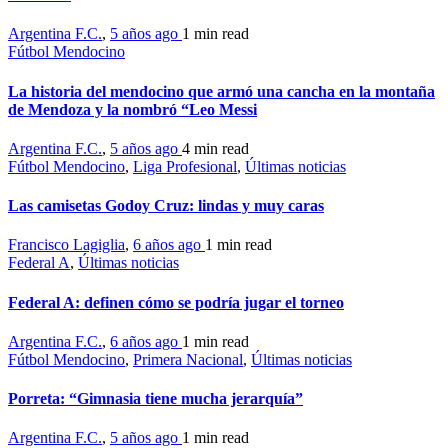
Argentina F.C.
,
5 años ago
1 min
read
Fútbol Mendocino
La historia del mendocino que armó una cancha en la montaña
de Mendoza y la nombró “Leo Messi
Argentina F.C.
,
5 años ago
4 min
read
Fútbol Mendocino
,
Liga Profesional
,
Últimas noticias
Las camisetas Godoy Cruz: lindas y muy caras
Francisco Lagiglia
,
6 años ago
1 min
read
Federal A
,
Últimas noticias
Federal A: definen cómo se podría jugar el torneo
Argentina F.C.
,
6 años ago
1 min
read
Fútbol Mendocino
,
Primera Nacional
,
Últimas noticias
Porreta: “Gimnasia tiene mucha jerarquía”
Argentina F.C.
,
5 años ago
1 min
read