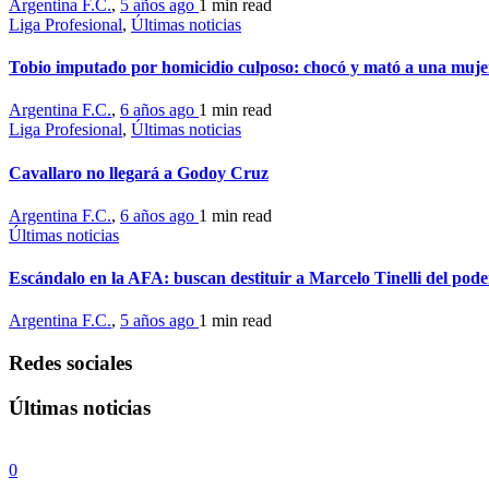
Argentina F.C.
,
5 años ago
1 min
read
Liga Profesional
,
Últimas noticias
Tobio imputado por homicidio culposo: chocó y mató a una muje
Argentina F.C.
,
6 años ago
1 min
read
Liga Profesional
,
Últimas noticias
Cavallaro no llegará a Godoy Cruz
Argentina F.C.
,
6 años ago
1 min
read
Últimas noticias
Escándalo en la AFA: buscan destituir a Marcelo Tinelli del pode
Argentina F.C.
,
5 años ago
1 min
read
Redes sociales
Últimas noticias
0