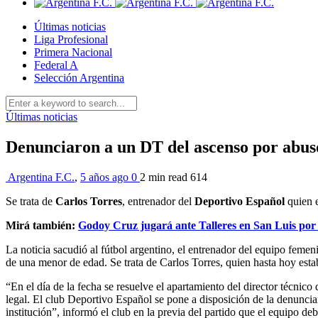
Últimas noticias
Liga Profesional
Primera Nacional
Federal A
Selección Argentina
Últimas noticias
Denunciaron a un DT del ascenso por abus
Argentina F.C.
,
5 años ago
0
2 min
read
614
Se trata de
Carlos Torres
, entrenador del
Deportivo Español
quien e
Mirá también:
Godoy Cruz jugará ante Talleres en San Luis po
La noticia sacudió al fútbol argentino, el entrenador del equipo feme
de una menor de edad. Se trata de Carlos Torres, quien hasta hoy estaba
“En el día de la fecha se resuelve el apartamiento del director técnic
legal. El club Deportivo Español se pone a disposición de la denunciant
institución”, informó el club en la previa del partido que el equipo deb