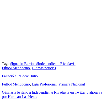
Tags
#Ignacio Berrios
#Independiente Rivadavia
Fútbol Mendocino
,
Últimas noticias
Falleció el "Loco" Julio
Fútbol Mendocino
,
Liga Profesional
,
Primera Nacional
Gimnasia le ganó a Independiente Rivadavia en Twitter y ahora va
por Huracán Las Heras