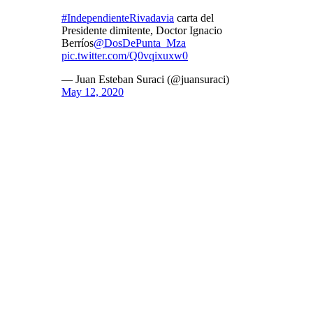
#IndependienteRivadavia
carta del
Presidente dimitente, Doctor Ignacio
Berríos
@DosDePunta_Mza
pic.twitter.com/Q0vqixuxw0
— Juan Esteban Suraci (@juansuraci)
May 12, 2020