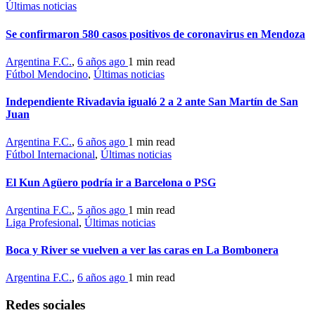
Últimas noticias
Se confirmaron 580 casos positivos de coronavirus en Mendoza
Argentina F.C.
,
6 años ago
1 min
read
Fútbol Mendocino
,
Últimas noticias
Independiente Rivadavia igualó 2 a 2 ante San Martín de San
Juan
Argentina F.C.
,
6 años ago
1 min
read
Fútbol Internacional
,
Últimas noticias
El Kun Agüero podría ir a Barcelona o PSG
Argentina F.C.
,
5 años ago
1 min
read
Liga Profesional
,
Últimas noticias
Boca y River se vuelven a ver las caras en La Bombonera
Argentina F.C.
,
6 años ago
1 min
read
Redes sociales