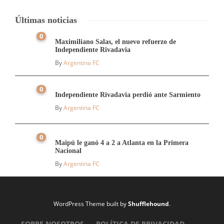
Últimas noticias
0
Maximiliano Salas, el nuevo refuerzo de
Independiente Rivadavia
By
Argentina FC
0
Independiente Rivadavia perdió ante Sarmiento
By
Argentina FC
0
Maipú le ganó 4 a 2 a Atlanta en la Primera
Nacional
By
Argentina FC
WordPress Theme built by
Shufflehound
.
SOBRE NOSOTROS
POLÍTICA DE PRIVACIDAD