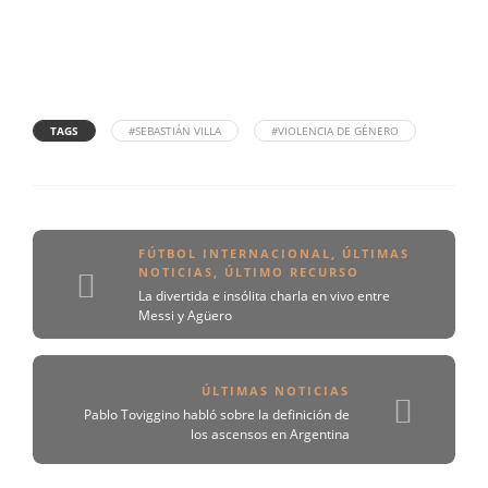
TAGS
#SEBASTIÁN VILLA
#VIOLENCIA DE GÉNERO
FÚTBOL INTERNACIONAL
,
ÚLTIMAS
NOTICIAS
,
ÚLTIMO RECURSO
La divertida e insólita charla en vivo entre
Messi y Agüero
ÚLTIMAS NOTICIAS
Pablo Toviggino habló sobre la definición de
los ascensos en Argentina