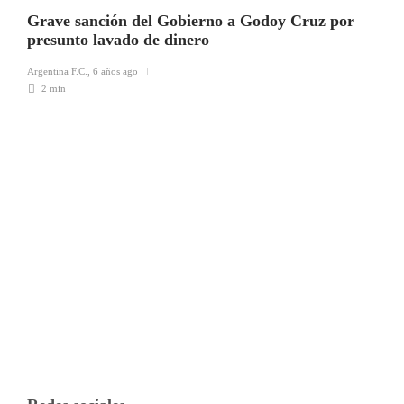
Grave sanción del Gobierno a Godoy Cruz por
presunto lavado de dinero
Argentina F.C.
,
6 años ago
2 min