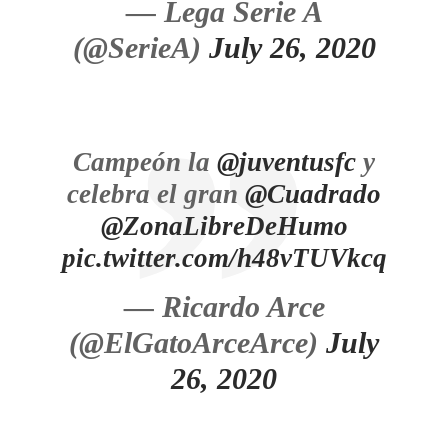
— Lega Serie A
(@SerieA)
July 26, 2020
Campeón la
@juventusfc
y
celebra el gran
@Cuadrado
@ZonaLibreDeHumo
pic.twitter.com/h48vTUVkcq
— Ricardo Arce
(@ElGatoArceArce)
July
26, 2020