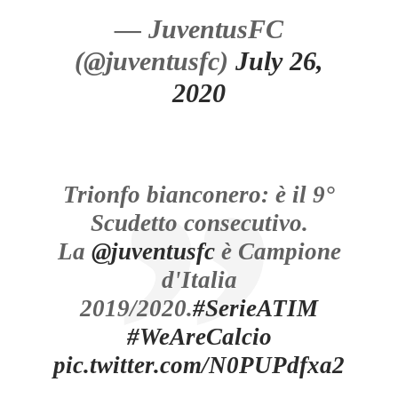
— JuventusFC
(@juventusfc)
July 26,
2020
Trionfo bianconero: è il 9°
Scudetto consecutivo.
La
@juventusfc
è Campione
d'Italia
2019/2020.
#SerieATIM
#WeAreCalcio
pic.twitter.com/N0PUPdfxa2