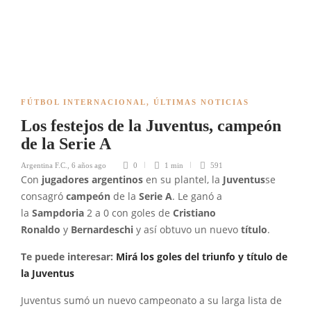
FÚTBOL INTERNACIONAL
,
ÚLTIMAS NOTICIAS
Los festejos de la Juventus, campeón
de la Serie A
Argentina F.C.
,
6 años ago
0
1 min
591
Con
jugadores argentinos
en su plantel, la
Juventus
se
consagró
campeón
de la
Serie A
. Le ganó a
la
Sampdoria
2 a 0 con goles de
Cristiano
Ronaldo
y
Bernardeschi
y así obtuvo un nuevo
título
.
Te puede interesar:
Mirá los goles del triunfo y título de
la
Juventus
Juventus sumó un nuevo campeonato a su larga lista de