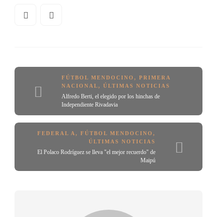
FÚTBOL MENDOCINO
,
PRIMERA
NACIONAL
,
ÚLTIMAS NOTICIAS
Alfredo Berti, el elegido por los hinchas de
Independiente Rivadavia
FEDERAL A
,
FÚTBOL MENDOCINO
,
ÚLTIMAS NOTICIAS
El Polaco Rodríguez se lleva "el mejor recuerdo" de
Maipú