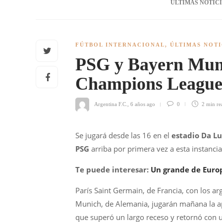
ÚLTIMAS NOTIC
FÚTBOL INTERNACIONAL
,
ÚLTIMAS NOTI
PSG y Bayern Muni
Champions Leagu
Argentina F.C.
,
6 años ago
0
2 min
re
Se jugará desde las 16 en el
estadio Da Lu
PSG
arriba por primera vez a esta instancia 
Te puede interesar:
Un grande de Europ
París Saint Germain, de Francia, con los a
Munich, de Alemania, jugarán mañana la ap
que superó un largo receso y retornó con 