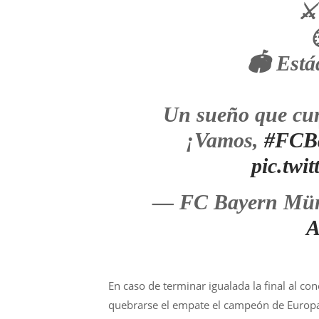
🏟 Está
Un sueño que cump
¡Vamos,
#FCB
pic.tw
— FC Bayern Mün
A
En caso de terminar igualada la final al co
quebrarse el empate el campeón de Europa 