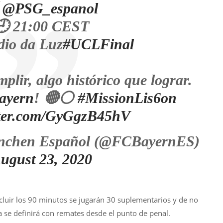
⚔
@PSG_espanol
🕘 21:00 CEST
dio da Luz
#UCLFinal
lir, algo histórico que lograr.
ayern
! 🔴⚪
#MissionLis6on
itter.com/GyGgzB45hV
chen Español (@FCBayernES)
ugust 23, 2020
ncluir los 90 minutos se jugarán 30 suplementarios y de no
se definirá con remates desde el punto de penal.