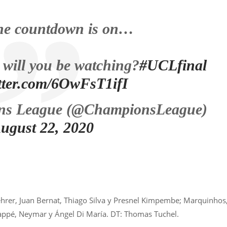
e countdown is on…
 will you be watching?
#UCLfinal
itter.com/6OwFsT1ifI
s League (@ChampionsLeague)
ugust 22, 2020
ehrer, Juan Bernat, Thiago Silva y Presnel Kimpembe; Marquinhos
appé, Neymar y Ángel Di María. DT: Thomas Tuchel.