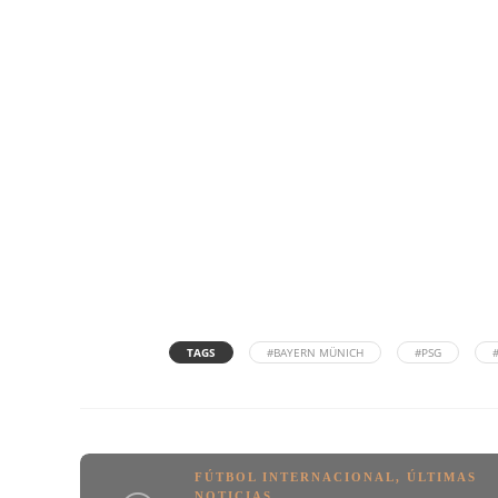
TAGS
#BAYERN MÜNICH
#PSG
FÚTBOL INTERNACIONAL
,
ÚLTIMAS
NOTICIAS