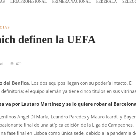
IAS
LIGA PROFESIONAL
PRIMERA NACIONAL
FEDERAL A
SELEC
CIAS
ch definen la UEFA
e
ad
670
z del Benfica
. Los dos equipos llegan con su podería intacto. El
definitoria; el equipo alemán ya tiene cinco títulos en sus vitrinas
a va por Lautaro Martínez y se lo quiere robar al Barcelon
rgentinos Angel Di María, Leandro Paredes y Mauro Icardi, y Baye
asionante final de una atípica edición de la Liga de Campeones,
una fase final en Lisboa como única sede, debido a la pandemia d