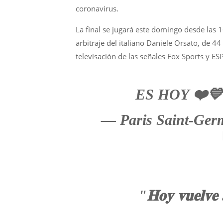
coronavirus.
La final se jugará este domingo desde las 16
arbitraje del italiano Daniele Orsato, de 44
televisación de las señales Fox Sports y ES
ES HOY ❤️
— Paris Saint-Ge
"𝐇𝐨𝐲 𝐯𝐮𝐞𝐥𝐯