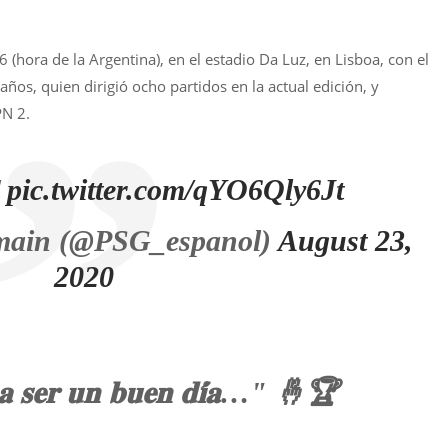
 (hora de la Argentina), en el estadio Da Luz, en Lisboa, con el
 años, quien dirigió ocho partidos en la actual edición, y
PN 2.

pic.twitter.com/qYO6Qly6Jt
rmain (@PSG_espanol)
August 23,
2020
 𝐚 𝐬𝐞𝐫 𝐮𝐧 𝐛𝐮𝐞𝐧 𝐝𝐢́𝐚…" 🤞🏆