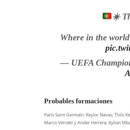
☀️
Th
Where in the world
pic.tw
— UEFA Champion
A
Probables formaciones
París Saint Germain: Keylor Navas; Thilo K
Marco Verratti y Ander Herrera; Kylian Mb