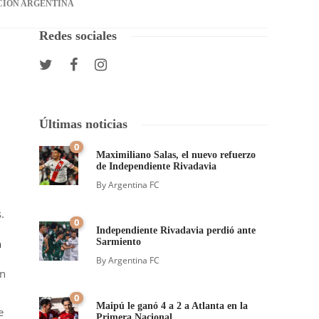
CIÓN ARGENTINA
Redes sociales
Últimas noticias
0
Maximiliano Salas, el nuevo refuerzo
de Independiente Rivadavia
By
Argentina FC
.
0
Independiente Rivadavia perdió ante
a
Sarmiento
By
Argentina FC
rn
0
Maipú le ganó 4 a 2 a Atlanta en la
e
Primera Nacional