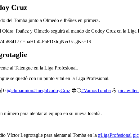
doy Cruz
ndo del Tomba junto a Olmedo e Ibáñez en primera.
el Oldra, Ibañez y Olmedo seguirá al mando de Godoy Cruz en la Liga P
974588417?t=5aHI50-FaFDxtqjNvc0c-g&s=19
grotaglie
ente al Tatengue en la Liga Profesional.
ngue se quedó con un punto vital en la Liga Profesional.
 0
@clubaunion
#JuegaGodoyCruz
🔵⚪
#VamosTomba
💪
pic.twitt
n número para alentar al equipo en su nueva localía.
adio Víctor Legrotaglie para alentar al Tomba en la
#LigaProfesional
pi