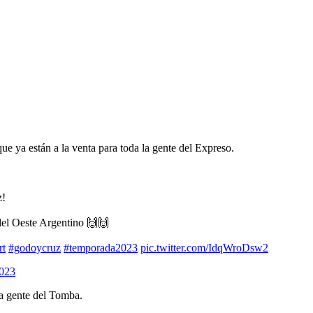
que ya están a la venta para toda la gente del Expreso.
z!
del Oeste Argentino 🙌🙌
rt
#godoycruz
#temporada2023
pic.twitter.com/IdqWroDsw2
2023
la gente del Tomba.