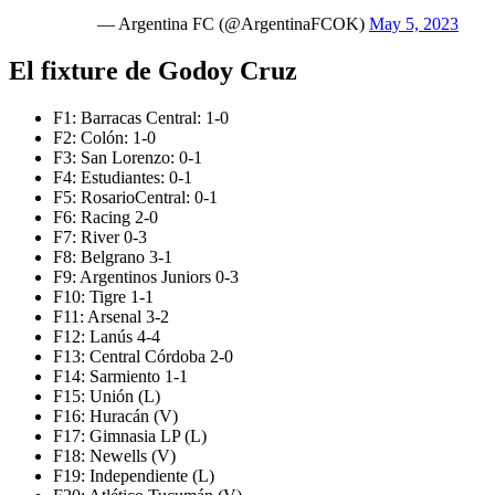
— Argentina FC (@ArgentinaFCOK)
May 5, 2023
El fixture de Godoy Cruz
F1: Barracas Central: 1-0
F2: Colón: 1-0
F3: San Lorenzo: 0-1
F4: Estudiantes: 0-1
F5: RosarioCentral: 0-1
F6: Racing 2-0
F7: River 0-3
F8: Belgrano 3-1
F9: Argentinos Juniors 0-3
F10: Tigre 1-1
F11: Arsenal 3-2
F12: Lanús 4-4
F13: Central Córdoba 2-0
F14: Sarmiento 1-1
F15: Unión (L)
F16: Huracán (V)
F17: Gimnasia LP (L)
F18: Newells (V)
F19: Independiente (L)