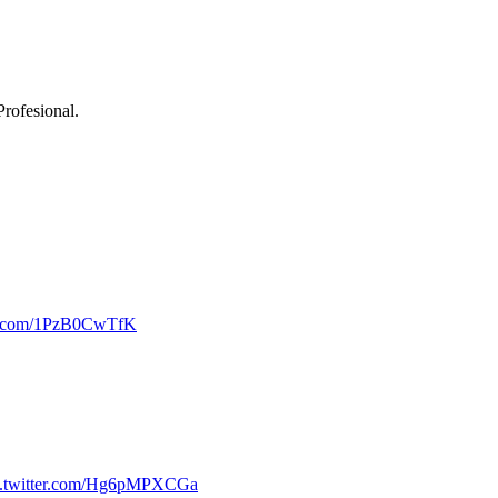
rofesional.
er.com/1PzB0CwTfK
c.twitter.com/Hg6pMPXCGa