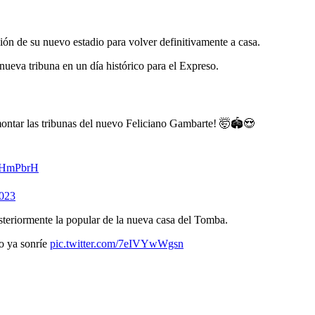
ón de su nuevo estadio para volver definitivamente a casa.
ueva tribuna en un día histórico para el Expreso.
montar las tribunas del nuevo Feliciano Gambarte! 🤯🏟️😍
xFHmPbrH
2023
steriormente la popular de la nueva casa del Tomba.
o ya sonríe
pic.twitter.com/7eIVYwWgsn