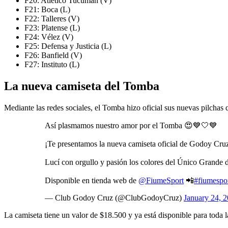
F20: Atlético Tucumán (V)
F21: Boca (L)
F22: Talleres (V)
F23: Platense (L)
F24: Vélez (V)
F25: Defensa y Justicia (L)
F26: Banfield (V)
F27: Instituto (L)
La nueva camiseta del Tomba
Mediante las redes sociales, el Tomba hizo oficial sus nuevas pilchas 
Así plasmamos nuestro amor por el Tomba 😍💙🤍💙
¡Te presentamos la nueva camiseta oficial de Godoy Cru
Lucí con orgullo y pasión los colores del Único Grande 
Disponible en tienda web de
@FiumeSport
📲
#fiumespo
— Club Godoy Cruz (@ClubGodoyCruz)
January 24, 
La camiseta tiene un valor de $18.500 y ya está disponible para toda 