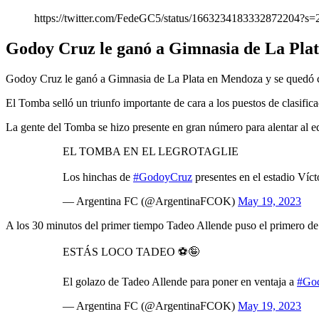
https://twitter.com/FedeGC5/status/1663234183332872204?s=
Godoy Cruz le ganó a Gimnasia de La Plata
Godoy Cruz le ganó a Gimnasia de La Plata en Mendoza y se quedó con
El Tomba selló un triunfo importante de cara a los puestos de clasific
La gente del Tomba se hizo presente en gran número para alentar al e
EL TOMBA EN EL LEGROTAGLIE
Los hinchas de
#GodoyCruz
presentes en el estadio Víct
— Argentina FC (@ArgentinaFCOK)
May 19, 2023
A los 30 minutos del primer tiempo Tadeo Allende puso el primero de 
ESTÁS LOCO TADEO ⚽️🤪
El golazo de Tadeo Allende para poner en ventaja a
#Go
— Argentina FC (@ArgentinaFCOK)
May 19, 2023