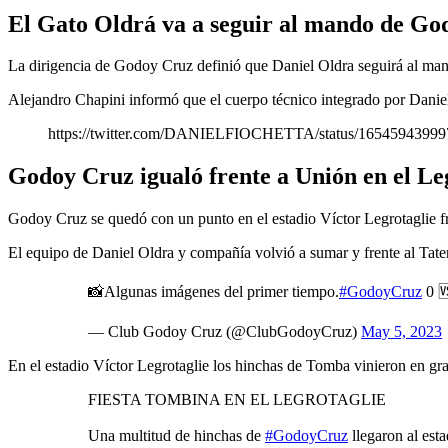
El Gato Oldrá va a seguir al mando de Go
La dirigencia de Godoy Cruz definió que Daniel Oldra seguirá al ma
Alejandro Chapini informó que el cuerpo técnico integrado por Dani
https://twitter.com/DANIELFIOCHETTA/status/1654594399
Godoy Cruz igualó frente a Unión en el Le
Godoy Cruz se quedó con un punto en el estadio Víctor Legrotaglie fr
El equipo de Daniel Oldra y compañía volvió a sumar y frente al Tate
📸Algunas imágenes del primer tiempo.
#GodoyCruz
0 
— Club Godoy Cruz (@ClubGodoyCruz)
May 5, 2023
En el estadio Víctor Legrotaglie los hinchas de Tomba vinieron en gra
FIESTA TOMBINA EN EL LEGROTAGLIE
Una multitud de hinchas de
#GodoyCruz
llegaron al est