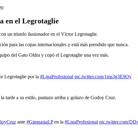
20
 en el Legrotaglie
 un triunfo ilusionador en el Víctor Legrotaglie.
ación para las copas internacionales y está más prendido que nunca.
quipo del Gato Oldra y copó el Legrotaglie una vez más.
or Legrotaglie por la
#LigaProfesional
pic.twitter.com/1ms3g3E9Qy
la tarde a su estilo, puntazo arriba y golazo de Godoy Cruz.
doyCruz
ante
#GimnasiaLP
en la
#LigaProfesional
pic.twitter.com/D