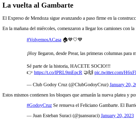
La vuelta al Gambarte
El Expreso de Mendoza sigue avanzando a paso firme en la construcci
En la mañana del miércoles, comenzaron a llegar los camiones con la n
#VolvemosACasa
🏠💙🤍💙
¡Hoy llegaron, desde Prear, las primeras columnas para 
Sé parte de la historia, HACETE SOCIO!!!
👉
https://t.co/lPRL9mEpcR
🤝🙌
pic.twitter.com/H6
— Club Godoy Cruz (@ClubGodoyCruz)
January 20, 
Estos mismos contienen los bloques que armarán la nueva platea y po
#GodoyCruz
Se renueva el Feliciano Gambarte. El Barri
— Juan Esteban Suraci (@juansuraci)
January 20, 2023