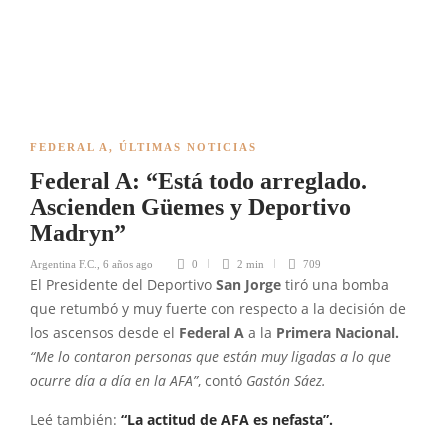
FEDERAL A
,
ÚLTIMAS NOTICIAS
Federal A: “Está todo arreglado.
Ascienden Güemes y Deportivo
Madryn”
Argentina F.C.
,
6 años ago
0
2 min
709
El Presidente del Deportivo
San Jorge
tiró una bomba
que retumbó y muy fuerte con respecto a la decisión de
los ascensos desde el
Federal A
a la
Primera Nacional.
“Me lo contaron personas que están muy ligadas a lo que
ocurre día a día en la AFA”
, contó
Gastón Sáez.
Leé también:
“La actitud de AFA es nefasta”.