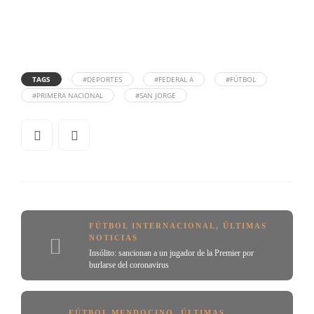
TAGS
#DEPORTES
#FEDERAL A
#FÚTBOL
#PRIMERA NACIONAL
#SAN JORGE
FÚTBOL INTERNACIONAL
,
ÚLTIMAS
NOTICIAS
Insólito: sancionan a un jugador de la Premier por
burlarse del coronavirus
FÚTBOL MENDOCINO
,
ÚLTIMAS