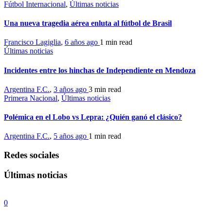
Fútbol Internacional
,
Últimas noticias
Una nueva tragedia aérea enluta al fútbol de Brasil
Francisco Lagiglia
,
6 años ago
1 min
read
Últimas noticias
Incidentes entre los hinchas de Independiente en Mendoza
Argentina F.C.
,
3 años ago
3 min
read
Primera Nacional
,
Últimas noticias
Polémica en el Lobo vs Lepra: ¿Quién ganó el clásico?
Argentina F.C.
,
5 años ago
1 min
read
Redes sociales
Últimas noticias
0