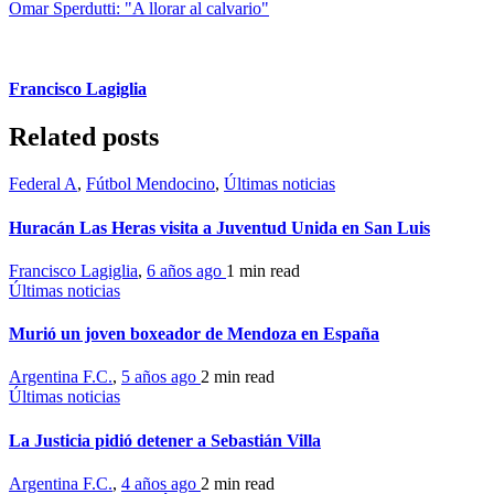
Omar Sperdutti: "A llorar al calvario"
Francisco Lagiglia
Related posts
Federal A
,
Fútbol Mendocino
,
Últimas noticias
Huracán Las Heras visita a Juventud Unida en San Luis
Francisco Lagiglia
,
6 años ago
1 min
read
Últimas noticias
Murió un joven boxeador de Mendoza en España
Argentina F.C.
,
5 años ago
2 min
read
Últimas noticias
La Justicia pidió detener a Sebastián Villa
Argentina F.C.
,
4 años ago
2 min
read