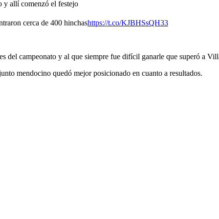
 y allí comenzó el festejo
 entraron cerca de 400 hinchas
https://t.co/KJBHSsQH33
es del campeonato y al que siempre fue difícil ganarle que superó a Vill
njunto mendocino quedó mejor posicionado en cuanto a resultados.