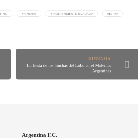
TINO
#HINCHAS
#INDEPENDIENTE RIVADAVIA
#LEPRA
GIMNASIA
La fiesta de los hinchas del Lobo en el Malvinas
Argentinas
Argentina F.C.