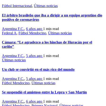
Fútbol Internacional
,
Últimas noticias
El árbitro brasileño que iba a dirigir a un equipo argentino dio
positivo de coronavirus
Argentina F.C.
,
6 años ago
1 min
read
Federal A
,
Fútbol Mendocino
,
Últimas noticias
Cámara: “Le agradezco a los hinchas de Huracán por el
cariño”
Argentina F.C.
,
5 años ago
1 min
read
Últimas noticias
Un club se convirtió en el más rico del mundo
Argentina F.C.
,
5 años ago
1 min
read
Fútbol Mendocino
,
Últimas noticias
Se suspendió el amistoso entre la Lepra y San Martín
Argentina F.C.
,
6 años ago
1 min
read
Fútbol Mendocino
,
Primera Nacional
,
Últimas noticias