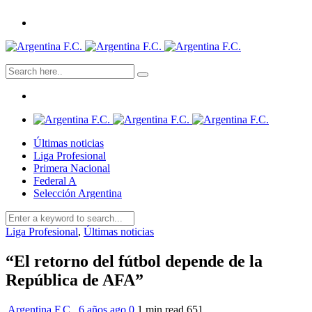
Últimas noticias
Liga Profesional
Primera Nacional
Federal A
Selección Argentina
Liga Profesional
,
Últimas noticias
“El retorno del fútbol depende de la
República de AFA”
Argentina F.C.
,
6 años ago
0
1 min
read
651