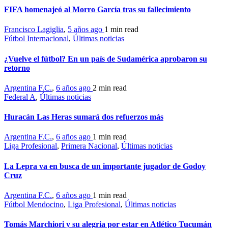
FIFA homenajeó al Morro García tras su fallecimiento
Francisco Lagiglia
,
5 años ago
1 min
read
Fútbol Internacional
,
Últimas noticias
¿Vuelve el fútbol? En un país de Sudamérica aprobaron su
retorno
Argentina F.C.
,
6 años ago
2 min
read
Federal A
,
Últimas noticias
Huracán Las Heras sumará dos refuerzos más
Argentina F.C.
,
6 años ago
1 min
read
Liga Profesional
,
Primera Nacional
,
Últimas noticias
La Lepra va en busca de un importante jugador de Godoy
Cruz
Argentina F.C.
,
6 años ago
1 min
read
Fútbol Mendocino
,
Liga Profesional
,
Últimas noticias
Tomás Marchiori y su alegria por estar en Atlético Tucumán