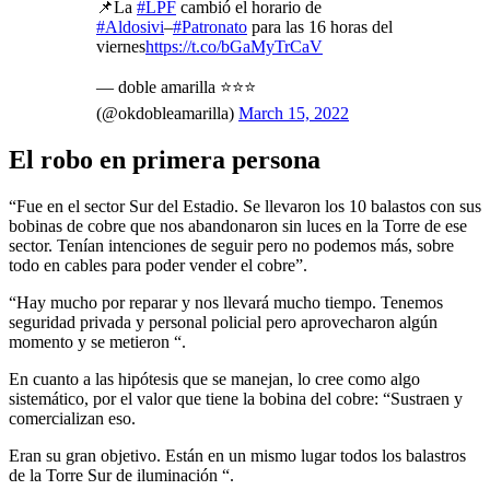
📌La
#LPF
cambió el horario de
#Aldosivi
–
#Patronato
para las 16 horas del
viernes
https://t.co/bGaMyTrCaV
— doble amarilla ⭐️⭐️⭐️
(@okdobleamarilla)
March 15, 2022
El robo en primera persona
“Fue en el sector Sur del Estadio. Se llevaron los 10 balastos con sus
bobinas de cobre que nos abandonaron sin luces en la Torre de ese
sector. Tenían intenciones de seguir pero no podemos más, sobre
todo en cables para poder vender el cobre”.
“Hay mucho por reparar y nos llevará mucho tiempo. Tenemos
seguridad privada y personal policial pero aprovecharon algún
momento y se metieron “.
En cuanto a las hipótesis que se manejan, lo cree como algo
sistemático, por el valor que tiene la bobina del cobre: “Sustraen y
comercializan eso.
Eran su gran objetivo. Están en un mismo lugar todos los balastros
de la Torre Sur de iluminación “.