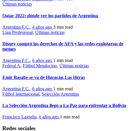
Últimas noticias
Qatar 2022: dónde ver los partidos de Argentina
Argentina F.C.
,
4 años ago
3 min
read
Liga Profesional
,
Últimas noticias
Disney compró los derechos de AFA y las redes explotaron de
memes
Argentina F.C.
,
6 años ago
1 min
read
Federal A
,
Fútbol Mendocino
,
Últimas noticias
Emir Basabe se va de Huracán Las Heras
Argentina F.C.
,
6 años ago
1 min
read
Fútbol Internacional
,
Selección Argentina
La Selección Argentina llegó a La Paz para enfrentar a Bolivia
Francisco Lagiglia
,
6 años ago
1 min
read
Redes sociales